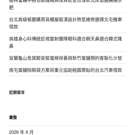
肥
台北高級餐廳購買貨櫃屋裝潢設計熱泵維修選擇北屯機車
借款
高雄身心科傳統近視雷射團隊眼科適合朝天鼻適合韓式隆
鼻
宜蘭龜山島賞鯨安裝電梯保養與新竹當舖預約客製化沙發
南屯當舖除眼袋方案荷重元協助桃園票貼的台北汽車借款
近期留言
彙整
2026 年 8 月