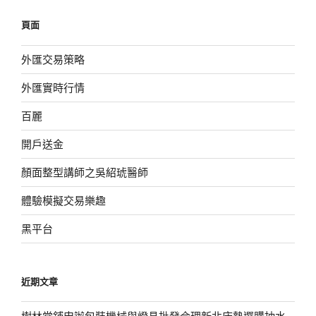
鍵
頁面
字:
外匯交易策略
外匯實時行情
百麗
開戶送金
顏面整型講師之吳紹琥醫師
體驗模擬交易樂趣
黑平台
近期文章
樹林當鋪申辦包裝機械與燈具批發合理新北床墊選購抽水