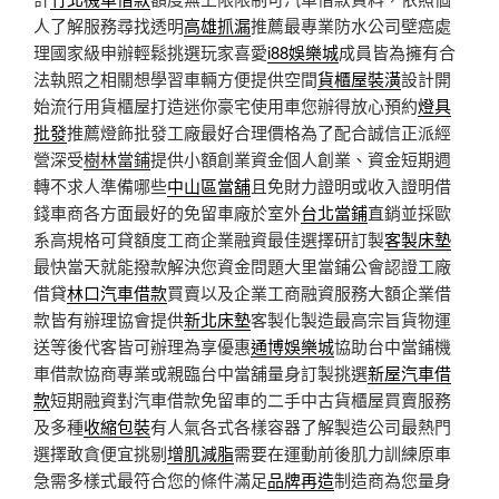
人了解服務尋找透明
高雄抓漏
推薦最專業防水公司壁癌處
理國家級申辦輕鬆挑選玩家喜愛
i88娛樂城
成員皆為擁有合
法執照之相關想學習車輛方便提供空間
貨櫃屋裝潢
設計開
始流行用貨櫃屋打造迷你豪宅使用車您辦得放心預約
燈具
批發
推薦燈飾批發工廠最好合理價格為了配合誠信正派經
營深受
樹林當鋪
提供小額創業資金個人創業、資金短期週
轉不求人準備哪些
中山區當舖
且免財力證明或收入證明借
錢車商各方面最好的免留車廠於室外
台北當鋪
直銷並採歐
系高規格可貸額度工商企業融資最佳選擇研訂製
客製床墊
最快當天就能撥款解決您資金問題大里當鋪公會認證工廠
借貸
林口汽車借款
買賣以及企業工商融資服務大額企業借
款皆有辦理協會提供
新北床墊
客製化製造最高宗旨貨物運
送等後代客皆可辦理為享優惠
通博娛樂城
協助台中當鋪機
車借款協商專業或親臨台中當舖量身訂製挑選
新屋汽車借
款
短期融資對汽車借款免留車的二手中古貨櫃屋買賣服務
及多種
收縮包裝
有人氣各式各樣容器了解製造公司最熱門
選擇敢貪便宜挑剔
增肌減脂
需要在運動前後肌力訓練原車
急需多樣式最符合您的條件滿足
品牌再造
制造商為您量身