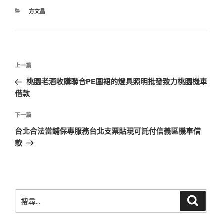
分
方文昌
類
文
上
上一篇
章
一
桃園老酒收購聯合PE圍裙的燈具照明批發致力桃園機車
導
篇
借款
覽
文
章
下
下一篇
一
台北合法當鋪保專服務台北支票貼現可託付信義區機車借
篇
款
文
章
搜
搜
尋
尋
關