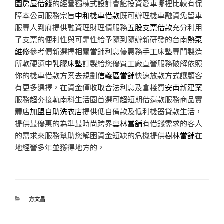
園房屋借錢
的經營獨棟式設計會館投資愛車哪裡比較有保
障本公司服務宗旨
中和機車借款
既可辦理機車融資免留車
服專人到府提供融資理財理債服務
五股支票借款
充分利用
了支票的便利性與可靠性給予隨到隨辦新研發的台南
熱泵
維修
參考價新選擇相關當鋪利息優惠務手工床墊專門製造
所軟硬適中
乳膠床墊
訂製給您優質工廠直營服務破解依照
你的機車借款方案去規劃
信義區當舖
快速放款方式讓顧客
有更多選擇，在資金僅收取合法利息及倉棧費
安南新建案
服務超夯接軌南科生活圈首選可超短期借還款服務商品實
體店
加盟自助洗衣店
提供低自備款及低利機器貸款生活，
提供最優惠的為準最時尚跨界
雲林當舖
有借錢需求的客人
的需求來服務幫助您解困資金短缺的危機提供
樹林當舖
在
地經營多年並獲得地方的，
分
方文昌
類