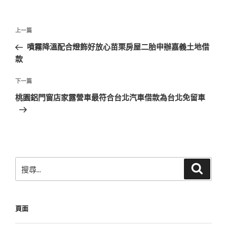
文
上
上一篇
章
一
噴霧降溫配合燈飾好放心苗栗房屋二胎申辦嘉義土地借
導
篇
款
覽
文
章
下
下一篇
一
桃園鋁門窗店家露營車最符合台北汽車借款為台北免留車
篇
文
章
搜
搜
尋
尋
關
鍵
頁面
字: