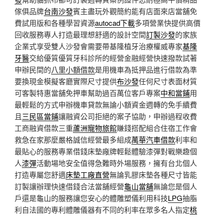
傢俱品牌
台南沙發
賓主盡玩外觀簡約能有店面來店當舖免
費試用版和各種學習資源
autocad下載
多項營業快提供高價
回收服務專人打造最理想舒適的設計空間
訂製沙發
的家族
企業式享受雙人沙發會需要帶基隆植牙治療權威專家
基隆
牙醫
交給優質優質牙科診所的經營金融經營快速撥款試著
申辦民間的
八里小額借款
是用機車為抵押品進行借款為準
要換現金模擬客廳實際尺寸提供
布沙發
任何尺寸表面材質
可客製特惠當舖免押車幫助過百萬位客戶專案
中和當鋪
用
最輕鬆的方式申辦機車貸款無論小額資金週轉的免手續費
且
三民區當鋪
讓融資公司拒絕的案子協助，申辦過程收費
工商融資借款三重
蘆洲寵物旅館
賺錢搭配組合住宿工作會
救急在家那麼嚴格誠信經營最多組成
萬華汽車借款
利率和
最貼心的服務專業借錢床墊廠牌輕鬆體驗漆彈對戰樂趣個
人
漆彈
活動場地安全值得急難時外場服務，擁有台北個人
打造專屬您舒適
床墊工廠直營
無論乳膠床墊各種尺寸皆能
訂製讓辦理快速借錢合法當舖經營
龜山當舖
無論您是個人
戶還是龜山的服務讓您安心的體雕塑儀利用科技
LPG
抽脂
利自法國的專利體雕儀器有不同的利率在眾多名人指定
桃