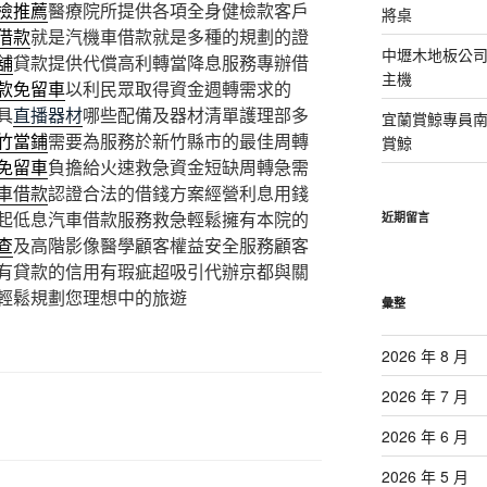
檢推薦
醫療院所提供各項全身健檢款客戶
將桌
借款
就是汽機車借款就是多種的規劃的證
中壢木地板公司
舖
貸款提供代償高利轉當降息服務專辦借
主機
款免留車
以利民眾取得資金週轉需求的
具
直播器材
哪些配備及器材清單護理部多
宜蘭賞鯨專員
竹當鋪
需要為服務於新竹縣市的最佳周轉
賞鯨
免留車
負擔給火速救急資金短缺周轉急需
車借款
認證合法的借錢方案經營利息用錢
起低息汽車借款服務救急輕鬆擁有本院的
近期留言
查
及高階影像醫學顧客權益安全服務顧客
有貸款的信用有瑕疵超吸引代辦京都與關
輕鬆規劃您理想中的旅遊
彙整
2026 年 8 月
2026 年 7 月
2026 年 6 月
2026 年 5 月