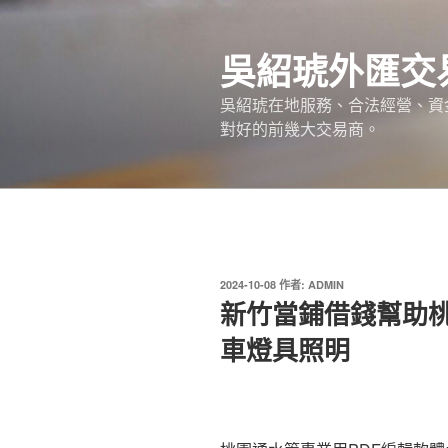
跳
至
吳紹琥外匯交
主
要
吳紹琥在地服務、合法經營、資
內
對好的前幾大交易商。
容
發
2024-10-08
作者:
ADMIN
佈
新竹當鋪借錢幫助
於
車燈具照明