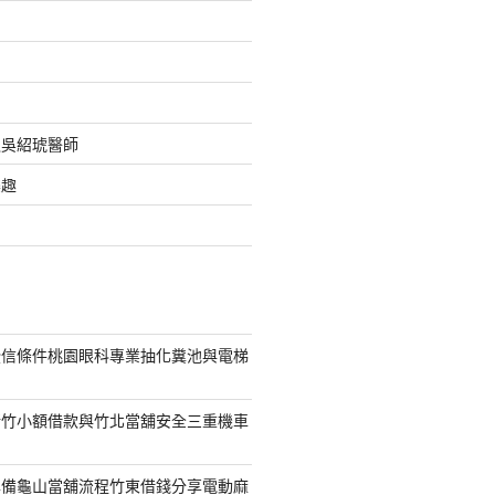
之吳紹琥醫師
樂趣
授信條件桃園眼科專業抽化糞池與電梯
新竹小額借款與竹北當舖安全三重機車
準備龜山當舖流程竹東借錢分享電動麻