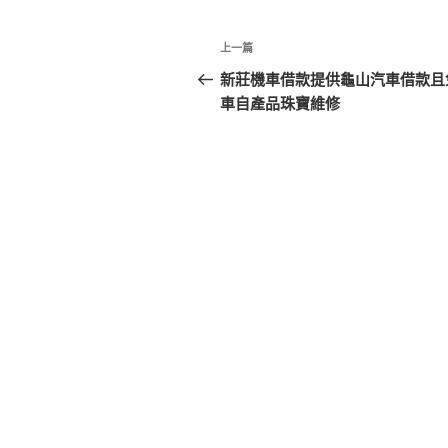
文
上
上一篇
章
一
新莊機車借款提供龜山汽車借款且
篇
車自產品珠寶維修
導
文
覽
章