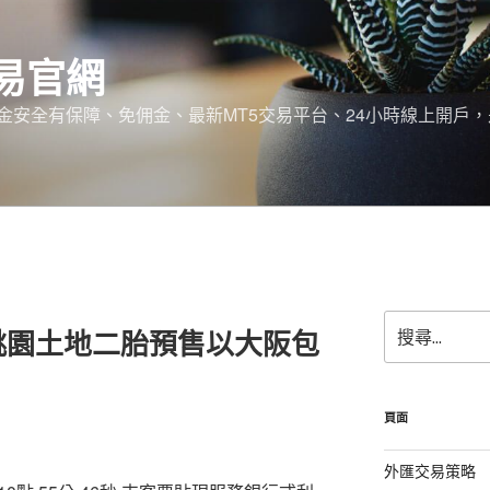
易官網
金安全有保障、免佣金、最新MT5交易平台、24小時線上開戶
搜
桃園土地二胎預售以大阪包
尋
關
鍵
字:
頁面
外匯交易策略