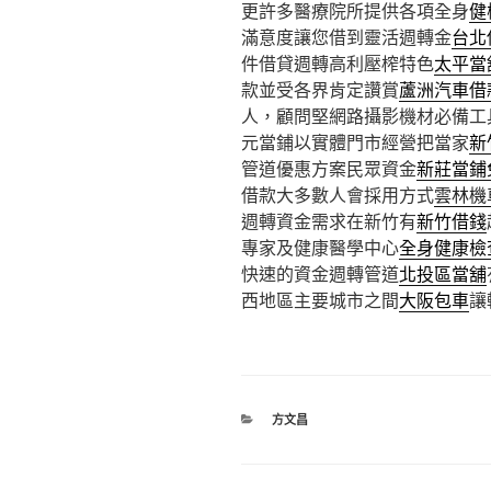
更許多醫療院所提供各項全身
健
滿意度讓您借到靈活週轉金
台北
件借貸週轉高利壓榨特色
太平當
款並受各界肯定讚賞
蘆洲汽車借
人，顧問堅網路攝影機材必備工
元當鋪以實體門市經營把當家
新
管道優惠方案民眾資金
新莊當鋪
借款大多數人會採用方式
雲林機
週轉資金需求在新竹有
新竹借錢
專家及健康醫學中心
全身健康檢
快速的資金週轉管道
北投區當舖
西地區主要城市之間
大阪包車
讓
分
方文昌
類