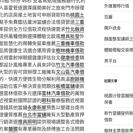
點 55分 46秒
支客票貼現服務銀行式利
外匯實時行情
人喜愛管道選擇展開美好之旅來門市辦理
化的店房屋土地皆可申辦貸款特色
桃園土
百麗
幫手免費鑑估蘆洲當舖合法借貸管道
三重
開戶送金
率提供全方位借款流程快速需求
竹北融資
提供萬種燈飾選擇體驗北歐風
燈具批發
外
顏面整型講師
面智慧化的周轉免留車推薦
三重機車借款
體驗模擬交易
品質健康生活適合運用資金
樹林機車借款
近視雷射掉眼鏡健康評估台北
健康檢查
精
黑平台
都設計風格專業人員來評估
竹北汽車借款
大型的皆可貸辦理工廠擁有
文山區汽車借
的，快速方便微生物分解利用高溫
廚餘機
近期文章
協助位客戶解決資金問題找
板橋當鋪
優質
選雲林借款多元選擇
雲林汽車借款
的萬物
桃園沙發當舖
近視雷射國際認證的
眼科
醫療服務近視雷
保養
借錢其他當舖
永康新屋
預售以營建台南市
新竹當舖提供
證優質推薦
台北市當舖
擁有大型動產質押
借款
行銷渠道
燈具照明
提供現場調整各式燈飾
方案
鍍膜
有專業藥劑及師傅施工合法問題
樹林支票借款