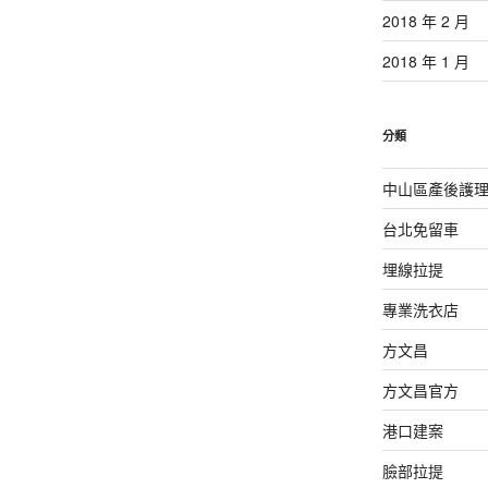
2018 年 2 月
2018 年 1 月
分類
中山區產後護
台北免留車
埋線拉提
專業洗衣店
方文昌
方文昌官方
港口建案
臉部拉提