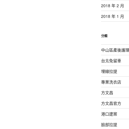
2018 年 2 月
2018 年 1 月
分類
中山區產後護
台北免留車
埋線拉提
專業洗衣店
方文昌
方文昌官方
港口建案
臉部拉提