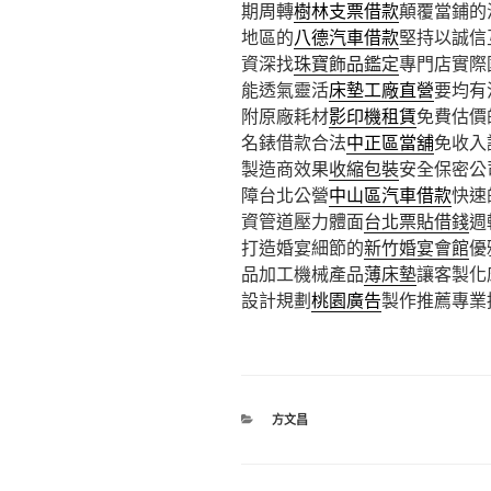
期周轉
樹林支票借款
顛覆當鋪的
地區的
八德汽車借款
堅持以誠信
資深找
珠寶飾品鑑定
專門店實際
能透氣靈活
床墊工廠直營
要均有
附原廠耗材
影印機租賃
免費估價
名錶借款合法
中正區當舖
免收入
製造商效果
收縮包裝
安全保密公
障台北公營
中山區汽車借款
快速
資管道壓力體面
台北票貼借錢
週
打造婚宴細節的
新竹婚宴會館
優
品加工機械產品
薄床墊
讓客製化
設計規劃
桃園廣告
製作推薦專業
分
方文昌
類