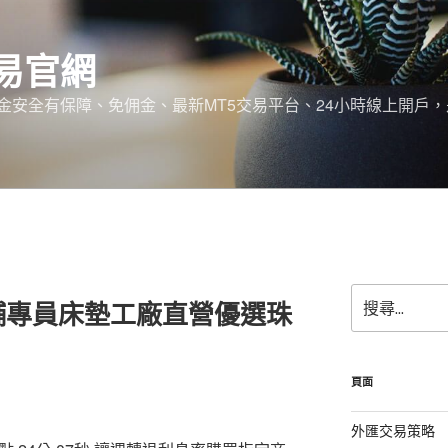
易官網
金安全有保障、免佣金、最新MT5交易平台、24小時線上開戶
搜
舖專員床墊工廠直營優選珠
尋
關
鍵
字:
頁面
外匯交易策略