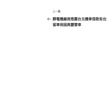
文
上
上一篇
章
一
靜電機廠商推薦台北機車借款有台
篇
留車保固與露營車
導
文
覽
章