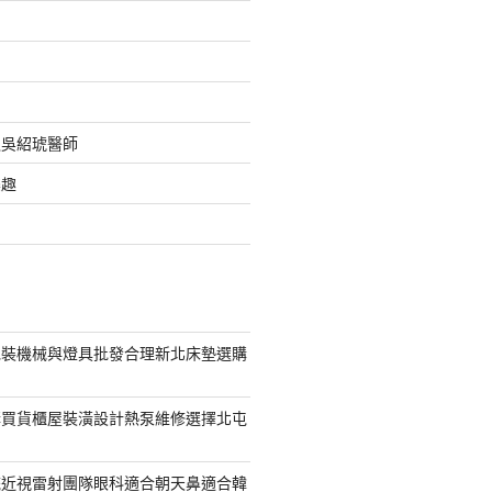
之吳紹琥醫師
樂趣
包裝機械與燈具批發合理新北床墊選購
購買貨櫃屋裝潢設計熱泵維修選擇北屯
統近視雷射團隊眼科適合朝天鼻適合韓