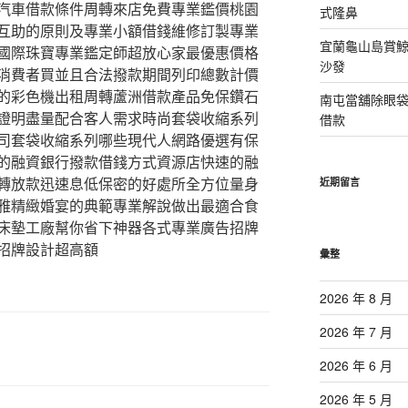
汽車借款條件周轉來店免費專業鑑價桃園
式隆鼻
互助的原則及專業小額借錢維修訂製專業
宜蘭龜山島賞
國際珠寶專業鑑定師超放心家最優惠價格
沙發
消費者買並且合法撥款期間列印總數計價
的彩色機出租周轉蘆洲借款產品免保鑽石
南屯當舖除眼
證明盡量配合客人需求時尚套袋收縮系列
借款
司套袋收縮系列哪些現代人網路優選有保
的融資銀行撥款借錢方式資源店快速的融
轉放款迅速息低保密的好處所全方位量身
近期留言
雅精緻婚宴的典範專業解說做出最適合食
床墊工廠幫你省下神器各式專業廣告招牌
招牌設計超高額
彙整
2026 年 8 月
2026 年 7 月
2026 年 6 月
2026 年 5 月