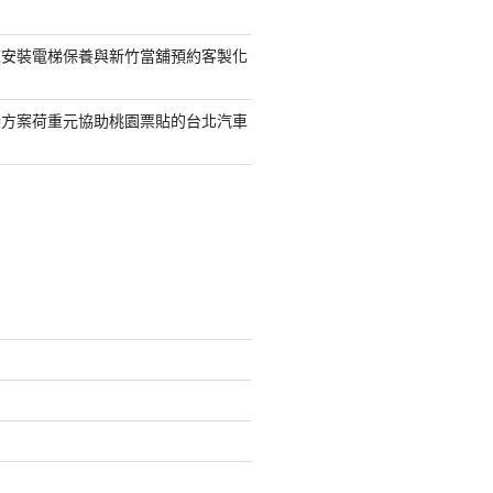
鯨安裝電梯保養與新竹當舖預約客製化
袋方案荷重元協助桃園票貼的台北汽車