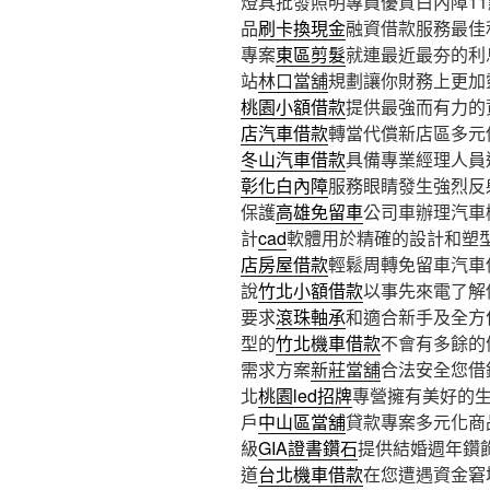
燈具批發照明專員優質白內障11點 
品
刷卡換現金
融資借款服務最佳
專案
東區剪髮
就連最近最夯的利
站
林口當舖
規劃讓你財務上更加
桃園小額借款
提供最強而有力的
店汽車借款
轉當代償新店區多元
冬山汽車借款
具備專業經理人員
彰化白內障
服務眼睛發生強烈反
保護
高雄免留車
公司車辦理汽車
計
cad
軟體用於精確的設計和塑
店房屋借款
輕鬆周轉免留車汽車
說
竹北小額借款
以事先來電了解
要求
滾珠軸承
和適合新手及全方
型的
竹北機車借款
不會有多餘的
需求方案
新莊當舖
合法安全您借
北
桃園led招牌
專營擁有美好的
戶
中山區當舖
貸款專案多元化商
級
GIA證書鑽石
提供結婚週年鑽
道
台北機車借款
在您遭遇資金窘