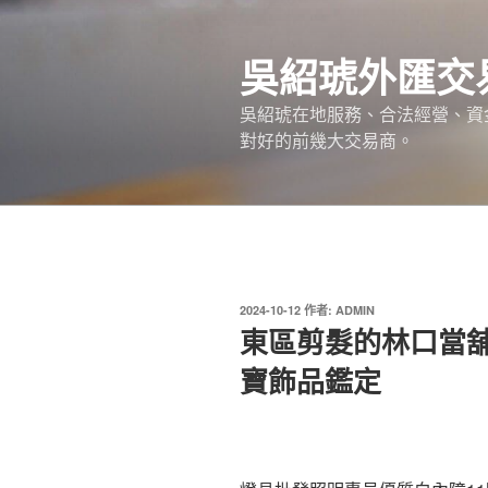
跳
至
吳紹琥外匯交
主
要
吳紹琥在地服務、合法經營、資
內
對好的前幾大交易商。
容
發
2024-10-12
作者:
ADMIN
佈
東區剪髮的林口當
於
寶飾品鑑定