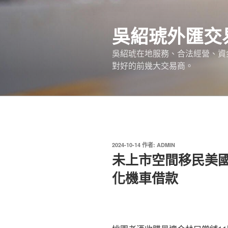
跳
至
吳紹琥外匯交
主
要
吳紹琥在地服務、合法經營、資
內
對好的前幾大交易商。
容
發
2024-10-14
作者:
ADMIN
佈
未上市空間移民美
於
化機車借款