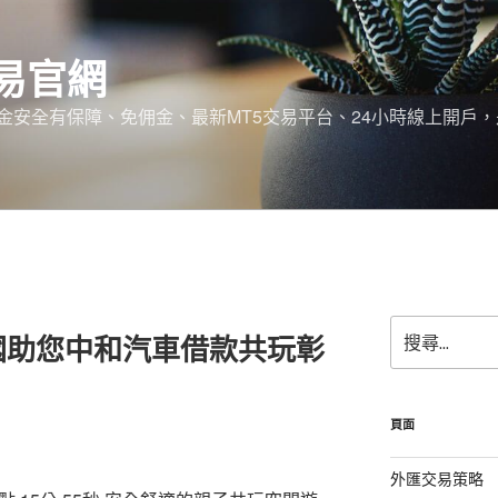
易官網
金安全有保障、免佣金、最新MT5交易平台、24小時線上開戶
搜
國助您中和汽車借款共玩彰
尋
關
鍵
字:
頁面
外匯交易策略