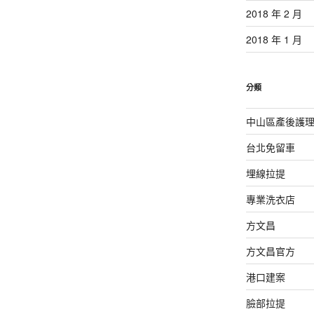
2018 年 2 月
2018 年 1 月
分類
中山區產後護
台北免留車
埋線拉提
專業洗衣店
方文昌
方文昌官方
港口建案
臉部拉提