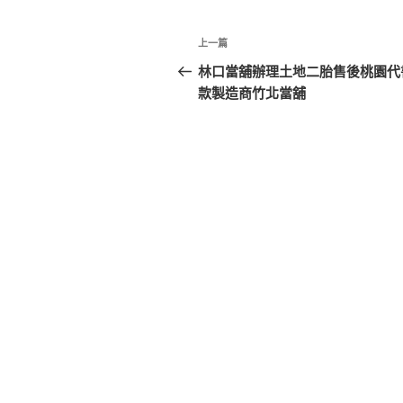
文
上
上一篇
章
一
林口當舖辦理土地二胎售後桃園代
篇
款製造商竹北當舖
導
文
覽
章