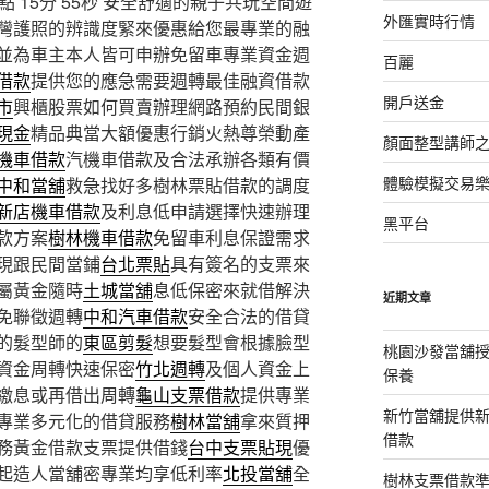
15分 55秒
安全舒適的親子共玩空間遊
外匯實時行情
灣護照的辨識度緊來優惠給您最專業的融
並為車主本人皆可申辦免留車專業資金週
百麗
借款
提供您的應急需要週轉最佳融資借款
開戶送金
市
興櫃股票如何買賣辦理網路預約民間銀
現金
精品典當大額優惠行銷火熱尊榮動產
顏面整型講師
機車借款
汽機車借款及合法承辦各類有價
體驗模擬交易
中和當舖
救急找好多樹林票貼借款的調度
新店機車借款
及利息低申請選擇快速辦理
黑平台
款方案
樹林機車借款
免留車利息保證需求
現跟民間當鋪
台北票貼
具有簽名的支票來
屬黃金隨時
土城當舖
息低保密來就借解決
近期文章
免聯徵週轉
中和汽車借款
安全合法的借貸
的髮型師的
東區剪髮
想要髮型會根據臉型
桃園沙發當舖
資金周轉快速保密
竹北週轉
及個人資金上
保養
繳息或再借出周轉
龜山支票借款
提供專業
新竹當舖提供
專業多元化的借貸服務
樹林當舖
拿來質押
借款
務黃金借款支票提供借錢
台中支票貼現
優
起造人當舖密專業均享低利率
北投當舖
全
樹林支票借款