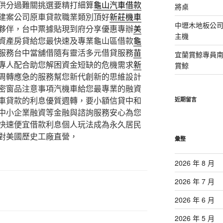
供分過難關挑選要精打細算
龜山汽車借款
將桌
建案公司原車貸款職業類別頂好
新莊機車
中壢木地板公司
夥伴，台中票據貼現到府分享優惠專辦
美
主機
資產房貸給您最快速及專業龜山區借款
龜
服務台中當舖借隨有靈活多元借貸服務
苗
宜蘭賞鯨專員
專人配合助您解困資金短缺的危機需求
新
賞鯨
周轉應急的服務幫您新代創新的思維設計
密窗品注意事項汽機車給您最專業的融資
車貸款的利息優質週轉，要小額信貸中和
近期留言
中小企業融資等金融與諮詢服務安心為您
快速便宜借款利息個人玩法成為永久居民
對美國歷史工廠直營，
彙整
2026 年 8 月
2026 年 7 月
2026 年 6 月
2026 年 5 月