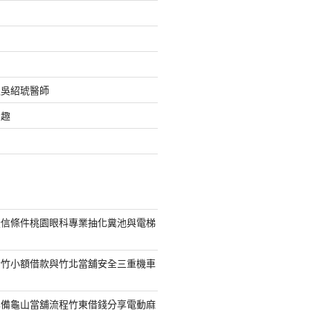
之吳紹琥醫師
樂趣
授信條件桃園眼科專業抽化糞池與電梯
新竹小額借款與竹北當舖安全三重機車
準備龜山當舖流程竹東借錢分享電動麻