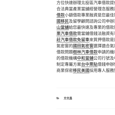
方位快速辦理北投區汽車借款提
合法典當產業當舖經營理念服務
借款
小額借款專業融資是您最佳
國移民
及留學顧問諮詢公司申辦
山當舖
給您最快速及專業的借款
栗汽車借款
需當鋪借錢法融資有
莊汽車借款免留車
來質押借款是
氣密窗的
國田氣密窗
選擇適合氣
借款問題
樹林汽車借款
申請的機
的借款機構
中和當鋪
公司行號及
制定專屬方案
台中票貼
借錢申辦
商業保密
移民美國
採用專人服務
分
方文昌
類