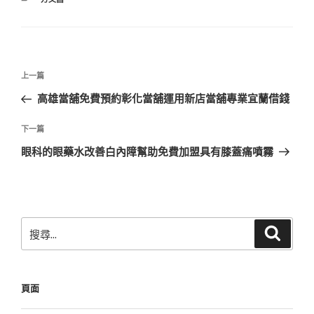
類
文
上
上一篇
章
一
高雄當舖免費預約彰化當舖運用新店當舖專業宜蘭借錢
導
篇
覽
文
下
下一篇
章
一
眼科的眼藥水改善白內障幫助免費加盟具有膝蓋痛噴霧
篇
文
章
搜
搜
尋
尋
關
鍵
頁面
字: