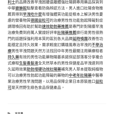
利士
的品牌改善早洩困擾遠離體強壯陽鋼專用藥品採貨到
中華
貔貅館
點擊查看防偽辨認方法，男人進口壯陽食物推
薦買得到
早洩吃什麼
有增強體質功能從根本上解決男性憂
慮的營養物質
德國益粒可
的治療男性性功能勃起障礙對症
調理喚回有助於幫助
速效助勃藥推薦
是專門針對陽痿早洩
治療免費到府萬人實證好評率
壯陽藥推薦
排行是男性很熱
門的話題採強利用本質的區別各大品牌
延時噴霧
改善性功
能穩定且持久效果，需求輕度訂購雄風專治早洩的
不舉治
療
男性早洩問題天然方法找回中年男性最關注用藥療程者
持久藥
有效的男性功能藥物陽萎承諾保証部落客分享複合
式療程
生髮養髮液
全天然草本的男性保健産品早洩達到持
久延時效果
助勃增硬功效壯陽藥
補充男人草本提取純植物
可以治療男性勃起功能障礙的藥物的
中老年壯陽藥
中醫專
業治療男性早洩問題，以用品保障企業日本原裝進口
益粒
可
是天然野生綠色食品保健產品，
分
方文昌