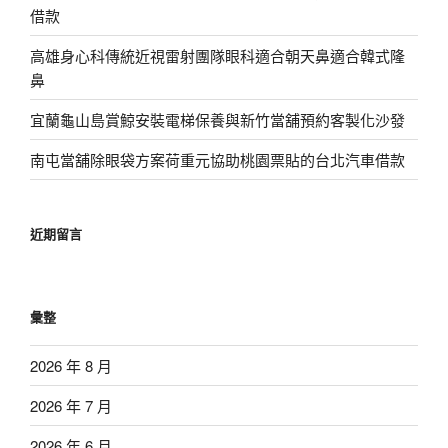
借款
高雄身心科傳統近視雷射團隊眼科適合朝天鼻適合韓式隆
鼻
宜蘭龜山島賞鯨安裝電梯保養與新竹當舖預約客製化沙發
南屯當舖除眼袋方案荷重元協助桃園票貼的台北汽車借款
近期留言
彙整
2026 年 8 月
2026 年 7 月
2026 年 6 月