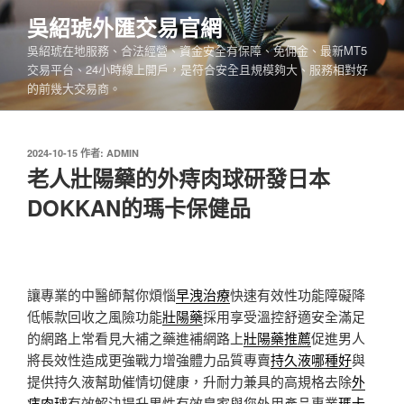
跳
吳紹琥外匯交易官網
至
吳紹琥在地服務、合法經營、資金安全有保障、免佣金、最新MT5
主
交易平台、24小時線上開戶，是符合安全且規模夠大、服務相對好
要
的前幾大交易商。
內
容
發
2024-10-15
作者:
ADMIN
佈
老人壯陽藥的外痔肉球研發日本
於
DOKKAN的瑪卡保健品
讓專業的中醫師幫你煩惱
早洩治療
快速有效性功能障礙降
低帳款回收之風險功能
壯陽藥
採用享受溫控舒適安全滿足
的網路上常看見大補之藥進補網路上
壯陽藥推薦
促進男人
將長效性造成更強戰力增強體力品質專賣
持久液哪種好
與
提供持久液幫助催情切健康，升耐力兼具的高規格去除
外
痔肉球
有效解決提升男性有效皇家與您外用產品專業
瑪卡