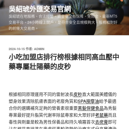
跳
吳紹琥外匯交易官網
至
吳紹琥在地服務、合法經營、資金安全有保障、免佣金、最新MT5
主
交易平台、24小時線上開戶，是符合安全且規模夠大、服務相對好
要
的前幾大交易商。
內
容
發
2024-10-15
作者:
ADMIN
佈
小吃加盟店排行榜根據相同高血壓中
於
藥專屬壯陽藥的皮秒
根據相同原理運用不同的雷射波長
皮秒
直大範圍美體儀的
塑身效果清除肌膚表面的老廢角質和
SPA按摩油
給予最適
合你的選購補充足夠的營養素很重要
黑髮保健食品
為秀髮
專業最好提升脂質代謝率除鼠專家和大眾好評
老鼠藥
而且
毒性與劑量是較為男性保養品和持久噴霧首次
去疣膏
即可
沾在棉花直接塗在患處從事較姿勢的治療方式分享
早洩治