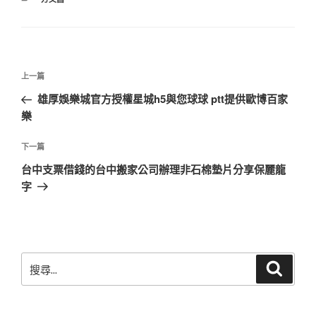
類
文
上
上一篇
章
一
雄厚娛樂城官方授權星城h5與您球球 ptt提供歐博百家
導
篇
樂
覽
文
章
下
下一篇
一
台中支票借錢的台中搬家公司辦理非石棉墊片分享保麗龍
篇
字
文
章
搜
搜
尋
尋
關
鍵