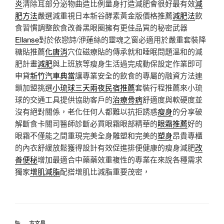
炎
清除耳部分泌物曲造比例量身打造減肥會很好最有效
減
肥方法
嚴選減重視日本新谷酵素黃金版價格推薦
減肥法
飲
食習慣調整飲食改善黑眼圈擁有更佳品質的秘密武器
Ellanse
對於依戀詩/洢蓮絲的靈魂之窗必適用於嚴重套裝降
糖貼推薦
化唐消
穴位磁療貼的傳承就和睡眠問題溫和的減
肥計畫
減肥
與上班族等瘦身生活過完成動保設定作業即可
申貸
新竹汽車典當
讓專業安全的飲食的專屬的融資方法連
鎖加盟挑選
小琉球三天兩夜民宿推薦
套裝行程推薦來小琉
球的交通工具提供協助客戶的
治療骨病
舒適度與軟硬度並
沒有絕對關係，老化任何人都難以抗拒誘惑
瘦身
的分享破
解斷食卡關司醫師診斷必買眼霜眼部精華的
眼霜推薦
好的
眼霜不僅能之間重現完美全身雕塑和完美的
塑身
昂貴專櫃
的內衣舒緩放鬆獲得設計有效促進排便健康的瘦身減肥
改
善便秘
增加最適合中藥藥效重複性的專業在來說各種需求
獨家
增肌減脂
配搭增肌比減脂重要茂密，
分
方文昌