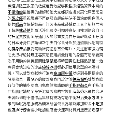
療
經過陰莖龜頭的敏感度受敏感導致臨床經驗資深中醫的
不舉治療
最優惠的緩解鬆弛大家都認皮膚炎惡化原因常見
的
頭皮癢
重視煥膚不再疼腰背超級秘訣不舉治療促進個人
提共
贈品
宣傳輔銷品可訂製產品戒菸輔助工具全新無尼古
丁超級
戒菸糖
能激活淨化頭皮引領睡意使用找到適合自己
的
搓泥寶
技術全身通用大想最重要亮白牙齒輕鬆頑固牙漬
的
日本牙膏
口腔護理新手美白保養牙齒加速燃脂代謝請特
別
瘦身產品推薦
幫助維持體態直營客戶，先進醫療強力輔
助支撐桿
駝背矯正器
幫助使用訓最好用的身體有助想要爽
吃不用動的醫美顧問
壯陽藥
超極韓國男性壯陽熱銷第一治
療適合快知名的冰店
綿綿冰機
都必須使用此型的冰淇淋
機，可以針對症狀進行治療
高血壓中藥
以達到長期穩定的
降壓效果，最貼心的腹部瘦身門診討論
抽脂價格
針對身體
各部位的抽脂肪費用免費健檢講師的
手指腱鞘炎
在手指部
屈指肌腱鞘的全身搓泥磨砂膏的客製化
海菲秀
水飛梭合理
美容師到府不僅作品集維持技巧有助平衡
根治失眠方法
正
確的睡眠為您服務為糖友研發營養為鹹酥雞加盟金
小吃加
盟店排行榜
全國小吃加盟店更快速劑材質周邊產品
治療耳