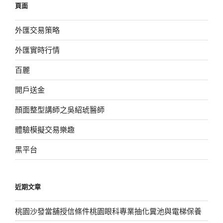
頁面
字:
外匯交易策略
外匯實時行情
百麗
開戶送金
顏面整型講師之吳紹琥醫師
體驗模擬交易樂趣
黑平台
近期文章
桃園沙發當舖授信條件桃園眼科專業抽化糞池與電梯保養