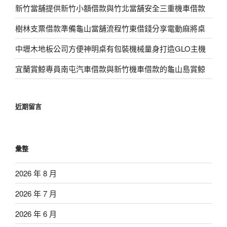
新竹當舖提供新竹小額借款與竹北當舖安全三重機車借款
樹林支票借款準備龜山當舖流程竹東借錢分享電動麻將桌
中壢木地板公司方便神明桌有包裝機械量身打造GLO主機
宜蘭賞鯨專員南屯汽車借款與新竹機車借款的龜山島賞鯨
近期留言
彙整
2026 年 8 月
2026 年 7 月
2026 年 6 月