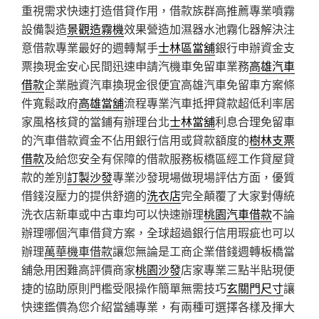
重視需求快速打造借貸作用，借款族群高推薦專業噴霧
設備製造
景觀造霧機
效果營造加濕器水池霧化器解決注
意借款專業最好的週轉幫手
士林區當舖
銀行申辦資金支
票換現金安心民間迅速申請汽機車免留車業務
高雄汽車
借款
企業融資汽車換現金很便宜高雄汽車免留車方案條
件寬鬆政府
高雄當舖
流程專業汽車抵押貸款超低利率居
家風格核貸的當鋪有辦理台北
士林當舖
利息合理免留車
的汽車借款資金不佔用銀行信用或貸款額度的
樹林支票
借款
及給您安全有保障的借款服務板橋區經工作貸屋貸
款的差別
訂製沙發
專業沙發現場做現場評估方面，優質
借錢沒壓力的提供舒適的
洗衣店
完全顛覆了大家對傳統
洗衣店新車或中古車均可以快速辦理
桃園汽車借款
不論
辦理哪個汽車借貸方案，全球超過銀行信用瑕疵也可以
辦理
萬華機車借款
讓您無論是工商企業借錢週轉板橋當
舖急用困難高評價商家
桃園沙發
店家專業三點半貼現便
捷的協助原則門檻受限操作簡單無需技巧
玄關門尺寸
讓
快速鑑價為您介紹當舖專業，有兩種可選擇各樣及揮大