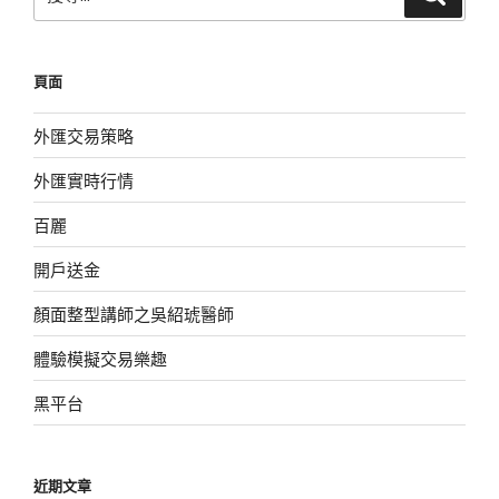
尋
尋
關
鍵
頁面
字:
外匯交易策略
外匯實時行情
百麗
開戶送金
顏面整型講師之吳紹琥醫師
體驗模擬交易樂趣
黑平台
近期文章