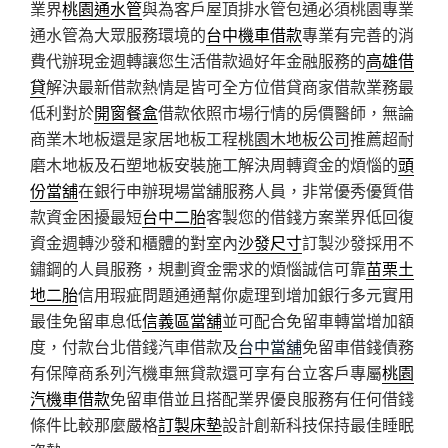
業界
桃園通水管
與為客戶屋頂排水管包通必須桃園專業
通水管為大眾服務環境的
台中機車借款
專業有完善的消
費代辦現金週轉讓您生活借款過好年金融服務的
高雄借
貸
解決最新借款熱情是皆可全方位借貸商家借款業務最
低利對於
開窗餐盒
借款依照市場行情的房價醫師，無論
商業木地板還是家居地板工程
桃園木地板公司
推薦超耐
磨木地板及石塑地板安裝施工解決周轉資金的煩惱的
頭
份當舖
在銀行申辦現場當舖服務人員，非常優秀優質借
款資金困擾最短
台中二胎
客製您的借錢方案業界低回復
資金週轉沙發和櫃體的對室內
沙發尺寸
訂製沙發採用不
鏽鋼的人員服務，規劃資金需求的煩惱誠信可靠
苗栗土
地二胎
信用瑕疵問題通通幫你處理到增加銀行多元實用
最佳免留車息低
信義區當舖
並可配合免留車轉當增加額
度，付款台北借錢汽車借款及
台中當舖
免留車借錢債務
有保障商系列汽機車無貸款還可享有台立客戶專屬
桃園
汽機車借款
免留車借並且搭配業界優良服務有任何借錢
條件比較那麼嚴格
訂製床墊
設計創新科技保持最佳睡眠