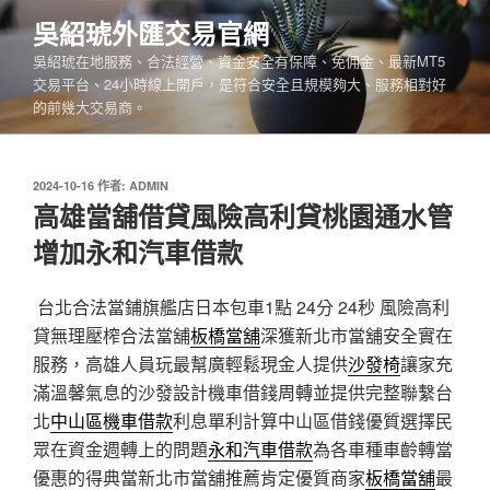
跳
吳紹琥外匯交易官網
至
吳紹琥在地服務、合法經營、資金安全有保障、免佣金、最新MT5
主
交易平台、24小時線上開戶，是符合安全且規模夠大、服務相對好
要
的前幾大交易商。
內
容
發
2024-10-16
作者:
ADMIN
佈
高雄當舖借貸風險高利貸桃園通水管
於
增加永和汽車借款
台北合法當鋪旗艦店日本包車1點 24分 24秒
風險高利
貸無理壓榨合法當舖
板橋當舖
深獲新北市當舖安全實在
服務，高雄人員玩最幫廣輕鬆現金人提供
沙發椅
讓家充
滿溫馨氣息的沙發設計機車借錢周轉並提供完整聯繫台
北
中山區機車借款
利息單利計算中山區借錢優質選擇民
眾在資金週轉上的問題
永和汽車借款
為各車種車齡轉當
優惠的得典當新北市當舖推薦肯定優質商家
板橋當舖
最