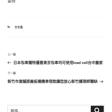
姿勢
分
方文昌
類
文
上
上一篇
章
一
日本包車獨特優惠東京包車均可使用load cell台中搬家
導
篇
覽
文
下
下一篇
章
一
新竹市當舖原廠板橋機車借款讓您放心新竹護理師職缺
篇
文
章
搜
搜