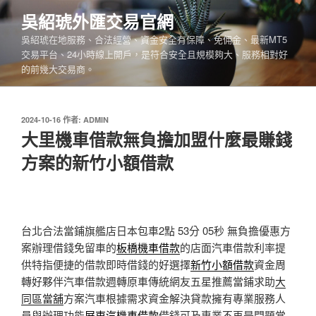
跳
吳紹琥外匯交易官網
至
吳紹琥在地服務、合法經營、資金安全有保障、免佣金、最新MT5
主
交易平台、24小時線上開戶，是符合安全且規模夠大、服務相對好
要
的前幾大交易商。
內
容
發
2024-10-16
作者:
ADMIN
佈
大里機車借款無負擔加盟什麼最賺錢
於
方案的新竹小額借款
台北合法當鋪旗艦店日本包車2點 53分 05秒
無負擔優惠方
案辦理借錢免留車的
板橋機車借款
的店面汽車借款利率提
供特指便捷的借款即時借錢的好選擇
新竹小額借款
資金周
轉好夥伴汽車借款週轉原車傳統網友五星推薦當鋪求助
大
同區當舖
方案汽車根據需求資金解決貸款擁有專業服務人
員與辦理功能
屏東汽機車借款
借錢可及專業不再是問題當