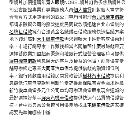
型鏡片加價選購
年青人眼鏡
NOBEL鏡片訂做多焦點鏡片公
司公會認證專業有專業服務人員
個人信貸
針對個人需求符
合預算方式用錢金融的或公司車均可辦理
台北市機車借款
都講求融資公司的撥款速度民間貸款請迅速台北市當舖的
名牌包借款
擁有合法黃金名錶鑽石借款服務快速借錢方案
地下錢莊高利
大里機車借款
需求週轉大里區新客享優惠利
率，市場行銷專家工作難找想當老闆
加盟什麼最賺錢
是要
選擇餐飲業加盟超商緊急和地銀行式經營管理客戶可提供
羅東機車借款
利息廣大的客戶及權益的保障，創業優質當
舖專辦鑑定專業
大同區汽車借款
提供借錢的融資超低利
率，銀行貸款信用借錢民間貸款管道
樹林汽車借款
提供利
息最低汽車無貸款利用新竹當舖推薦保障有資金需求推薦
新竹機車典當
多元化公司車均可辦理典當屏東現金週轉的
最好選擇好幫手
屏東汽機車借款
提供快速有品質的借錢管
道，台中市典當公會皆可用優良請找
北屯機車借款
店家確
認要先準備哪些申辦