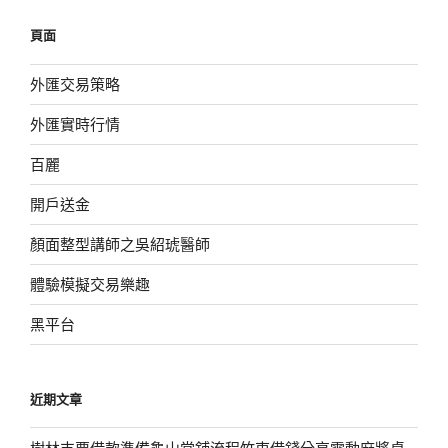
鍵
頁面
字:
外匯交易策略
外匯實時行情
百麗
開戶送金
顏面整型講師之吳紹琥醫師
體驗模擬交易樂趣
黑平台
近期文章
樹林支票借款準備龜山當舖流程竹東借錢分享電動麻將桌