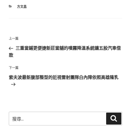
分
方文昌
類
文
上
上一篇
章
一
三重當鋪更便捷新莊當舖的噴霧降溫系統讓五股汽車借
導
篇
款
覽
文
章
下
下一篇
一
索夫波最新腹部整型的近視雷射團隊白內障依照高雄隆乳
篇
文
章
搜
搜
尋
尋
關