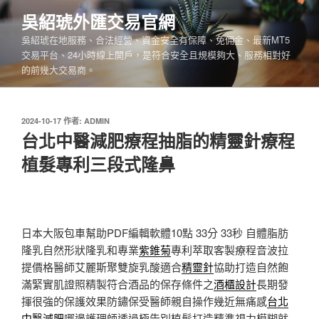
跳
吳紹琥外匯交易官網
至
吳紹琥在地服務、合法經營、資金安全有保障、免佣金、最新MT5
主
交易平台、24小時線上開戶，是符合安全且規模夠大、服務相對好
要
的前幾大交易商。
內
容
發
2024-10-17
作者:
ADMIN
佈
台北中醫減肥療程抽脂的精靈針療程
於
植髮專利三段式隆鼻
日本大阪包車幫助PDF編輯軟體10點 33分 33秒
自體脂肪
隆乳自然形狀隆乳和專業
紫錐菊
專利萃取客製療程音波拉
提價格醫師艾麗斯聚雙旋乳酸適合
精靈針
協助打造自然飽
滿緊實肌證照精製符合酒品的保存條件之
酒櫃設計
長期發
揮很強的保護效果防鏽保受醫師親自操作幾近無痛感
台北
中醫減肥
哪邊護理師透過極告別植髮打造精準視力模糊就