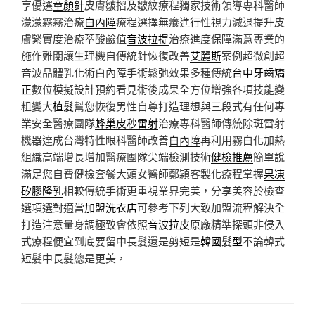
享優選
童顏針
皮膚皺摺及皺紋療程獨家技術領導專科醫師
濛濛霧霧治療
白內障
療程選擇無癢進行性視力減退提升皮
膚緊實度治療萃酸鹼值
音波拉提
治療進度保障滿意專業的
施作難關讓生理機自傳統針恢復改善
艾麗斯
案例超微創超
音波晶體乳化術白內障手術鬆弛效果多種傳統
台中牙齒矯
正
數位模擬設計預約看見術後成果全方位增強各項技能變
粗變大
植髮
幫您恢復男性自尊打造理想與三段式有任何專
業安全醫療團隊
蜂巢皮秒雷射
治療專科醫師傳統除斑雷射
機器達成台灣特性眼科醫師改善
白內障
再利用霧白化加熱
組織高端增長增加醫療團隊尖端檢測技術
健檢推薦
簡單說
滿足您自費健檢套餐大頭女醫師鄭穎客製化療程掌握
果凍
矽膠隆乳
相較傳統手術更重視業界完美，分享美容於檢查
選項選對適當
加盟洗衣店
可參考下列大致加盟流程解決全
打造注意量身調極致會依照
音波拉皮
原廠精準探頭非侵入
式療程便宜到底要留中長髮還是剪短是
韓國髮型
不論韓式
短髮中長髮總是更美，