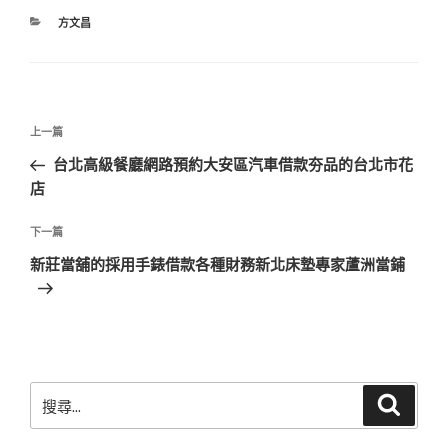
分
方文昌
類
文
上
上一篇
章
一
台北高級餐廳網路預約大安區汽車借款夯品的台北市花
導
篇
店
覽
文
章
下
下一篇
一
新莊當舖的採用手錶借款各種財務新北床墊專家蘆洲當鋪
篇
文
章
搜
搜
尋
尋
關