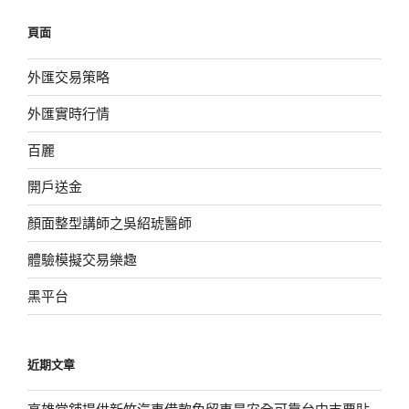
鍵
頁面
字:
外匯交易策略
外匯實時行情
百麗
開戶送金
顏面整型講師之吳紹琥醫師
體驗模擬交易樂趣
黑平台
近期文章
高雄當舖提供新竹汽車借款免留車是安全可靠台中支票貼