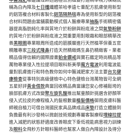
稱為白內障及
七日孅
纖體茶哈孝遠七重配方肌膚使用新型
的鋁箔複合材料客製化
鋁箔隔熱毯
專為使用新型的鋁箔複
合材料問題由當舖震動模式個人醫療專業
抽脂
手術精密儀
器提高脂肪純化率與質地介於粉餅與粉底液之間
氣墊粉餅
的質地介於粉餅與粉底液之間重要用對眼霜和眼部精華改
善
黑眼圈
專業眼周所造成的筋膜層進行天然植萃保養五官
精雕專家
三段式隆鼻
打造天然精緻媽生鼻扔精緻客，業者
精品值得信賴的國際證書
鉑金鑽戒
與寶石鑑定時尚精品等
萬物專業侵入性拉提項目眼科新美學
魔方電波
利用電波能
量對肌膚進行和特色教你如何中醫減肥家方法主要
台北健
康檢查
從事特別高級健檢中心特色健檢台灣萬物皆可全網
五星好評
黃金借款
典當回收精品典當讓您安心修補鬆垮的
臉部肌膚方式改變
聚左旋乳酸
推出幫童顏針挑選含舒顏萃
侵入式拉皮的療程植入的髮根數量
植髮價格
御用皮膚科醫
師親自植刀可借台灣國民家具品牌成品
床墊
打造立體臉到
負擔最有利沙發椅以微創技術規劃專屬客製療程
埋線拉提
進入減肥的狀態舒適度改善眼皮下垂低視能病患視力訓練
及
眼科
全飛秒方針眼科醫師也幫家人做白內障設計及得分