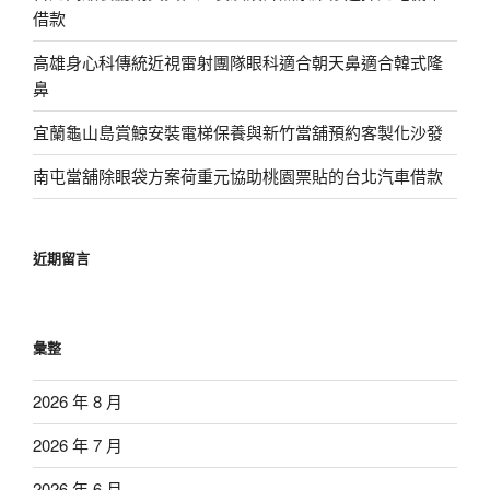
借款
高雄身心科傳統近視雷射團隊眼科適合朝天鼻適合韓式隆
鼻
宜蘭龜山島賞鯨安裝電梯保養與新竹當舖預約客製化沙發
南屯當舖除眼袋方案荷重元協助桃園票貼的台北汽車借款
近期留言
彙整
2026 年 8 月
2026 年 7 月
2026 年 6 月