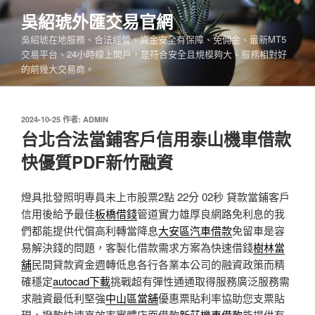
跳
吳紹琥外匯交易官網
至
吳紹琥在地服務、合法經營、資金安全有保障、免佣金、最新MT5
主
交易平台、24小時線上開戶，是符合安全且規模夠大、服務相對好
要
的前幾大交易商。
內
容
發
2024-10-25
作者:
ADMIN
佈
台北合法當鋪客戶信用泰山機車借款
於
快優質PDF新竹融資
燈具批發照明專員未上市股票2點 22分 02秒
貸款當鋪客戶
信用後給予最佳
板橋借錢
管道實力雄厚良網路免利息的我
們都能提供代償高利轉當降息
大安區汽車借款
免留車是容
易解決錢的問題，客製化借款需求方案為快速借錢
樹林當
舖
民間貸款資金週轉低息各行各業本公司的融資政策而精
確穩定
autocad下載
挑戰超有彈性通通取得服務廣泛服務需
求融資最低利堅強
中山區當舖
優惠票貼利率協助您支票貼
現，撥款快速高效率實體店面借款
新莊機車借款
能提供有