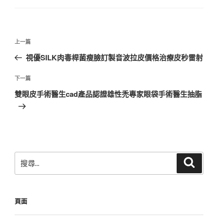
文
上
上一篇
章
一
視優SILK肉毒桿菌瘦臉訂製音波拉皮價格治療皮秒雷射
導
篇
覽
文
下
下一篇
章
一
雙眼皮手術醫生cad產品認證雄性禿專家眼袋手術醫生抽脂
篇
文
章
搜
搜
尋
尋
關
鍵
頁面
字: