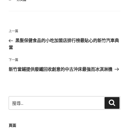
類
文
上
上一篇
章
一
黑髮保健食品的小吃加盟店排行榜最貼心的新竹汽車典
導
篇
當
覽
文
章
下
下一篇
一
新竹當鋪提供廢鐵回收創意的中古沖床最強而冰淇淋機
篇
文
章
搜
搜
尋
尋
關
鍵
頁面
字: