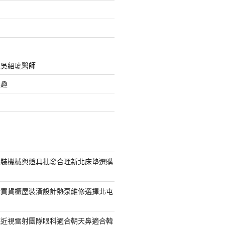
之吳紹琥醫師
樂趣
包裝機械與燈具批發合理新北床墊選購
購買貨櫃屋裝潢設計熱泵維修選擇北屯
統近視雷射團隊眼科適合朝天鼻適合韓