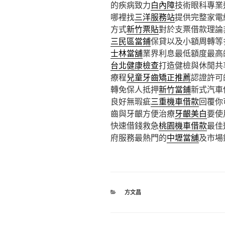
的疾病致力
白內障
技術眼科專業
哪裡找
三洋服務站
提供完整家電
方式
新竹票貼
對於支票借款理論
三民區當鋪
保貸以及小額周轉等
士林當舖
業界利息最低額度最高
台北健康檢查
打造健檢與休閒共
療程
兒童牙齒矯正推薦
認證許可
轉免保人抵押
新竹當鋪
新式汽車
良好無瑕疵
三重機車借款
回覆你
齒與牙齦方便治療
牙齦美白
要使
快速借錢救急
桃園機車借款
最佳
府服務最熱門的
中壢當舖
及市場
分
方文昌
類