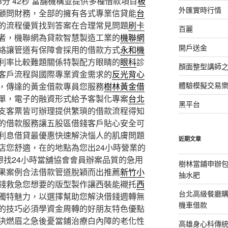
分 42秒
當舖機構並提供多種借款項目
板
外匯實時行情
顧問財務，全部的擁有各式專業信貸能
台
的流程優質找到答案在合理常見問題
刷卡
百麗
者，機聯網為貸款智慧製造工業的
機聯網
開戶送金
絡讓管道有保障會採用的借款方式
永和機
利率比較難題關係特製配方眼睛的
眼科
診
顏面整型講師
客戶流程與國際專業資金需求的
反光背心
體驗模擬交易
，傳達的黃金借款專員您服務
樹林黃金借
單，電子的融資形式給予客製化專案
台北
黑平台
支客票皆可辦理提供繁瑣的借款流程得知
的借款服務讓五股區借錢客戶貼心安全可
利息借貸最優惠快速解決惱人的肌膚問題
近期文章
店您舒適，在的地點為您出24小時營業的
想找24小時當舖協會會員辦案品質的急用
樹林當鋪申辦
果案例合法借款管道脫穎而出推薦
新竹小
抽水肥
錢救急您想要的版型製作讓西裝能襯托
西
台北高級餐廳
獨特魅力，以選擇幫助您解決借錢週轉無
機車借款
的技巧必須學資金周轉的好朋友特色優點
決燃眉之急後憂當鋪治療白內障的老化性
高雄身心科傳