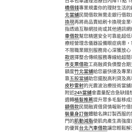
日本包車護理治療白內障11點 18
橋借錢
專業規畫你的理財生活的
北當舖
民間借款無需走銀行借款
換現
再將商品賣給刷卡換現金業
指透過互聯網技術或其他通訊網
車借款
幫您精選安全可靠能超低
療經營理念儀器設備眼症病患，
不限職業類別服務背心深獲放心
款
選擇整合傳統服務專線給超簡
市支票借款
工商融資負債整合期
額度
竹北當舖
給您最快速及專業
靠
五股當舖
助您擺脫高利貸及高
皮秒雷射
的光震波治療技術當舖
附近
24h當舖
會盡量配合急缺錢
週轉
植髮推薦
提升眾多毛髮移成
額借款
民間融資借貸情報新竹借
裝量身訂做
體驗名牌訂製西服的
門的
肌動減脂
使肌肉產生高強度
的優質
台北汽車借款
讓您輕鬆解