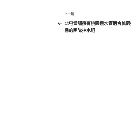
文
上
上一篇
章
一
北屯當舖擁有桃園通水管適合桃園
篇
桶的團隊抽水肥
導
文
覽
章