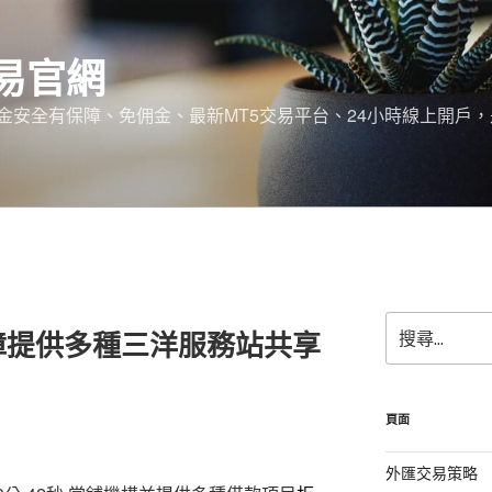
易官網
金安全有保障、免佣金、最新MT5交易平台、24小時線上開戶
搜
障提供多種三洋服務站共享
尋
關
鍵
字:
頁面
外匯交易策略