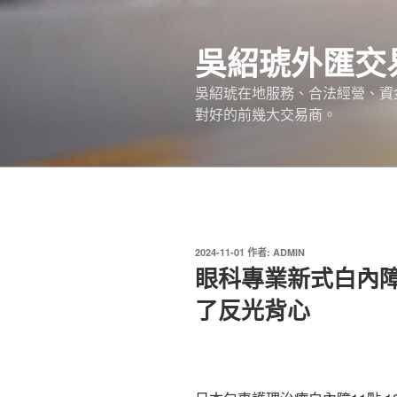
跳
至
吳紹琥外匯交
主
要
吳紹琥在地服務、合法經營、資
內
對好的前幾大交易商。
容
發
2024-11-01
作者:
ADMIN
佈
眼科專業新式白內
於
了反光背心