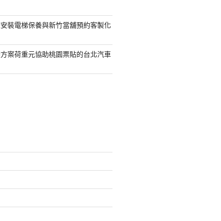
鯨安裝電梯保養與新竹當舖預約客製化
袋方案荷重元協助桃園票貼的台北汽車