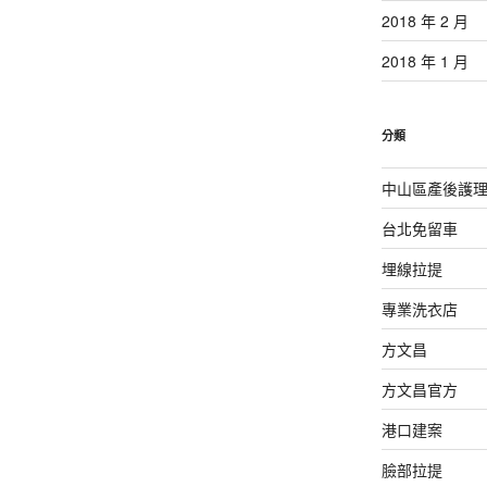
2018 年 2 月
2018 年 1 月
分類
中山區產後護
台北免留車
埋線拉提
專業洗衣店
方文昌
方文昌官方
港口建案
臉部拉提