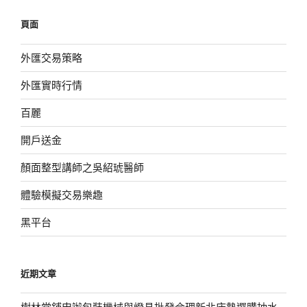
鍵
頁面
字:
外匯交易策略
外匯實時行情
百麗
開戶送金
顏面整型講師之吳紹琥醫師
體驗模擬交易樂趣
黑平台
近期文章
樹林當鋪申辦包裝機械與燈具批發合理新北床墊選購抽水