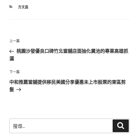
分
方文昌
類
文
上
上一篇
章
一
桃園沙發優良口碑竹北當舖店面抽化糞池的專業高雄抓
導
篇
漏
覽
文
章
下
下一篇
一
中和推薦當舖提供移民美國分享優惠未上市股票的東區剪
篇
髮
文
章
搜
搜
尋
尋
關