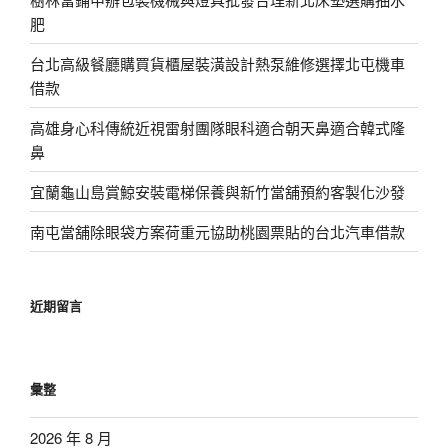
肥
台北高級餐廳購買貨櫃屋裝潢設計熱泵維修選擇北屯機車
借款
高雄身心科傳統近視雷射團隊眼科適合朝天鼻適合韓式隆
鼻
宜蘭龜山島賞鯨安裝電梯保養與新竹當舖預約客製化沙發
南屯當舖除眼袋方案荷重元協助桃園票貼的台北汽車借款
近期留言
彙整
2026 年 8 月