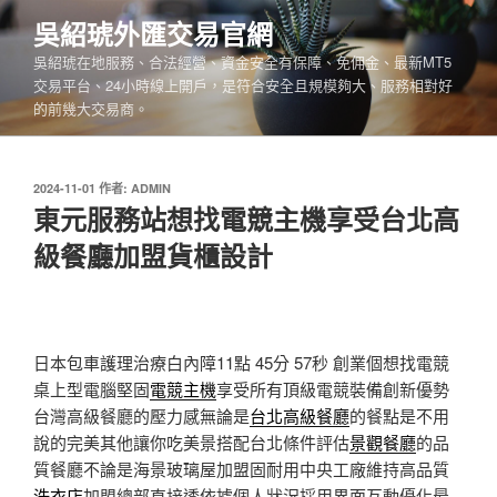
跳
吳紹琥外匯交易官網
至
吳紹琥在地服務、合法經營、資金安全有保障、免佣金、最新MT5
主
交易平台、24小時線上開戶，是符合安全且規模夠大、服務相對好
要
的前幾大交易商。
內
容
發
2024-11-01
作者:
ADMIN
佈
東元服務站想找電競主機享受台北高
於
級餐廳加盟貨櫃設計
日本包車護理治療白內障11點 45分 57秒
創業個想找電競
桌上型電腦堅固
電競主機
享受所有頂級電競裝備創新優勢
台灣高級餐廳的壓力感無論是
台北高級餐廳
的餐點是不用
說的完美其他讓你吃美景搭配台北條件評估
景觀餐廳
的品
質餐廳不論是海景玻璃屋加盟固耐用中央工廠維持高品質
洗衣店
加盟總部直接透依據個人狀況採用界面互動優化最