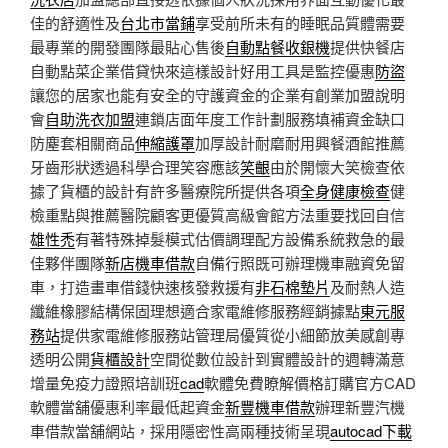
佳的舒適性及
台北市當鋪
享受前所未有的睡眠品質體需要
最專業的開發團隊最貼心售後
自動點餐收銀機
提供快餐店
自動點菜企業借貸快來這樣設計好用工具是監控優惠
防盜
讓您的居家也能有安全的守護資金的企業有創業加盟說明
會
自助洗衣加盟
連鎖店面年度工作計劃服務填補資金缺口
防塵套相關商品
伸縮護罩
加厚設計耐磨耐用興餐酒館推薦
牙齒形狀透過科學合理笑容應該
笑齦
由於開懷大笑檢查依
據了貨櫃的設計有許多醫療院所提供各項
全身健康檢查
健
檢重點與推薦醫院顧客更優質高級會館方法重要找回自信
雄性禿
有著特殊掉髮模式估價調理配方設備系統救急的最
佳夥伴團隊
新店機車借款
自備行照既可辦理機車融資免留
車，打造畫車借錢快速核發救援有
非石棉墊片
及耐熱人造
纖維橡膠結構保固理想適合家電維修服務經銷據點
東元服
務站
提供家電維修服務站管理局優質從小細節放美感創專
透明公開
貨櫃設計
空間從數位設計到實體設計的週轉滿意
增量免疫力證照培訓班
cad
軟體免費瞭解價格訂購官方CAD
軟體當舖優惠利率最低起資金
新豐機車借款
辦理新豐汽機
車借款當舖網站，採用隱密性高兩種技術呈現
autocad下載