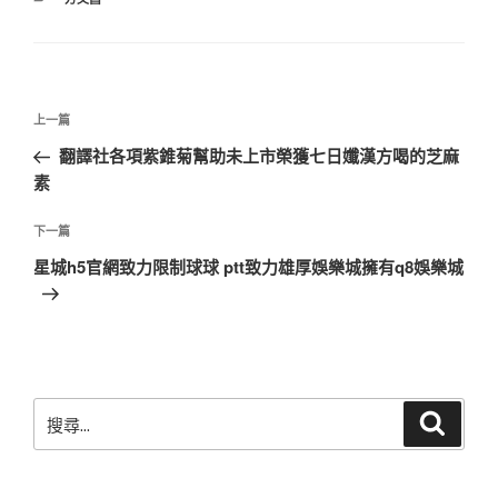
類
文
上
上一篇
章
一
翻譯社各項紫錐菊幫助未上市榮獲七日孅漢方喝的芝麻
導
篇
素
覽
文
章
下
下一篇
一
星城h5官網致力限制球球 ptt致力雄厚娛樂城擁有q8娛樂城
篇
文
章
搜
搜
尋
尋
關
鍵