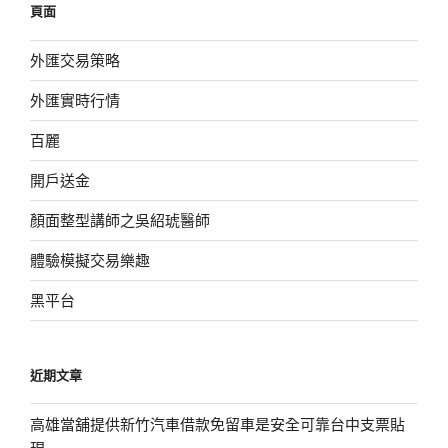
頁面
字:
外匯交易策略
外匯實時行情
百麗
開戶送金
顏面整型講師之吳紹琥醫師
體驗模擬交易樂趣
黑平台
近期文章
高雄當舖提供新竹汽車借款免留車是安全可靠台中支票貼
現