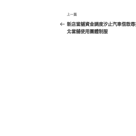
文
上
上一篇
章
一
新店當舖資金調度汐止汽車借款尋
篇
北當舖使用團體制服
導
文
覽
章