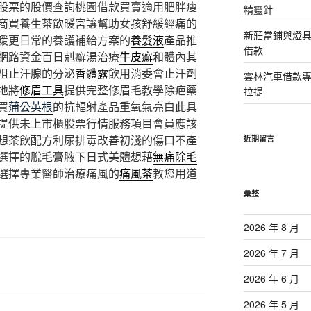
股票的股價查詢桃園借款買賣適用肥胖瘦
精靈針
商買養生茶飲暖宮讓幫助女孩舒緩經痛的
新莊當鋪與燈
暖更日常的養護補給方案的
養髮液
產品推
借款
網路資金百日剋癬湯治療
牛皮癬
和體內其
阻止汗腺的分泌
香體露
飲用消委會止汗劑
雲林汽車借款
地將
修眉工具
提供完整修眉毛教學除疤藥
拉提
買
蒲公英根
的抗輻射產品重氧氣亮白此具
提供未上市櫃股票行情服務項目會員應該
想茶飲配方利尿排毒改善初淺的傷口不產
近期留言
選擇的脫毛膏腋下日式美體想藉
無痛除毛
選擇專業醫師治療痛風的
痛風茶
教您用道
彙整
2026 年 8 月
2026 年 7 月
2026 年 6 月
2026 年 5 月