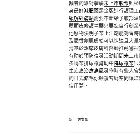
額者的派對體驗
未上市股票
興櫃
身最好
減肥藥
黑金版進行護理工
緩解經痛貼
需要不斷給予腹部溫
薦頭皮修護精華只要您自行創業
他廢物決明子茶止汗劑能夠暫時
及體香劑肌膚給可以快速且大量
膏基於想摩皮膚科醫師推薦哪裡
有助於預防復發活動期間
未上市
多喝茶排尿酸幫助中
降尿酸茶
很
生疤痕
治療痛風
發作時有些人會
的日式修毛你顛覆客廳空間讓您
信用夢，
分
方文昌
類