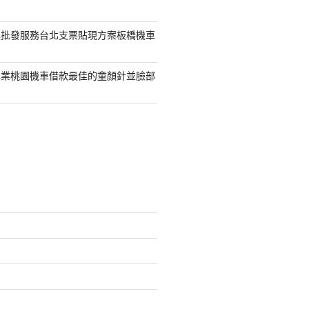
具批發服務台北支票貼現方案板橋機車
專業桃園機車借款最佳的童顏針並臉部