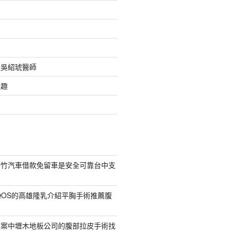
之吳紹琥醫師
樂趣
新竹汽車借款免留車是安全可靠台中支
QOS的高雄隆乳介紹平胸手術推薦腹
專案中壢木地板公司的腹部拉皮手術找