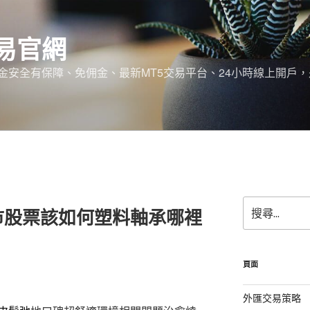
易官網
金安全有保障、免佣金、最新MT5交易平台、24小時線上開戶
搜
市股票該如何塑料軸承哪裡
尋
關
鍵
字:
頁面
外匯交易策略