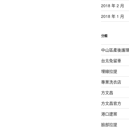
2018 年 2 月
2018 年 1 月
分類
中山區產後護
台北免留車
埋線拉提
專業洗衣店
方文昌
方文昌官方
港口建案
臉部拉提