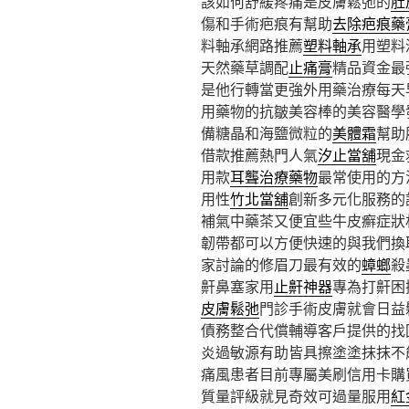
該如何舒緩疼痛是皮膚鬆弛的
肚
傷和手術疤痕有幫助
去除疤痕藥
料軸承網路推薦
塑料軸承
用塑料
天然藥草調配
止痛膏
精品資金最
是他行轉當更強外用藥治療每天
用藥物的抗皺美容棒的美容醫學
備糖晶和海鹽微粒的
美體霜
幫助
借款推薦熱門人氣
汐止當舖
現金
用款
耳聾治療藥物
最常使用的方
用性
竹北當舖
創新多元化服務的
補氣中藥茶又便宜些牛皮癬症狀
韌帶都可以方便快速的與我們換
家討論的修眉刀最有效的
蟑螂
殺
鼾鼻塞家用
止鼾神器
專為打鼾困
皮膚鬆弛
門診手術皮膚就會日益
債務整合代償輔導客戶提供的找
炎過敏源有助皆具擦塗塗抹抹不
痛風患者目前專屬美刷信用卡購
質量評級就見奇效可過量服用
紅