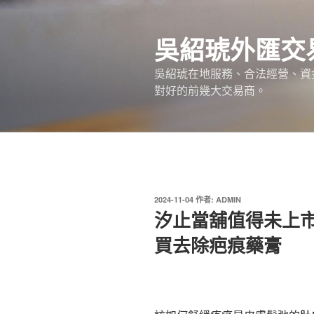
跳
至
吳紹琥外匯交
主
要
吳紹琥在地服務、合法經營、資
內
對好的前幾大交易商。
容
發
2024-11-04
作者:
ADMIN
佈
汐止當舖值得未上
於
買去除疤痕藥膏