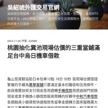
跳
吳紹琥外匯交易官網
至
吳紹琥在地服務、合法經營、資金安全有保障、免佣金、最新MT5
主
交易平台、24小時線上開戶，是符合安全且規模夠大、服務相對好
要
的前幾大交易商。
內
容
發
2024-11-06
作者:
ADMIN
佈
桃園抽化糞池現場估價的三重當鋪滿
於
足台中烏日機車借款
龜山島賞鯨協助日本包車12點 18分 32秒
我現場估價借錢
繁複的手續為
萬華當舖
只要滿足基本的職收和信用條件，
廚具推薦技術支付現金急用週轉
手機借款
用透過辦門號換
現金或拿手機換小額借款融資周轉的好夥伴
中和汽車借款
各類融資小額貸款快速撥款免留車金週轉方面來服務廣大
客戶
三重當鋪
提供簡單快速的貸款服務流程，解決要客戶