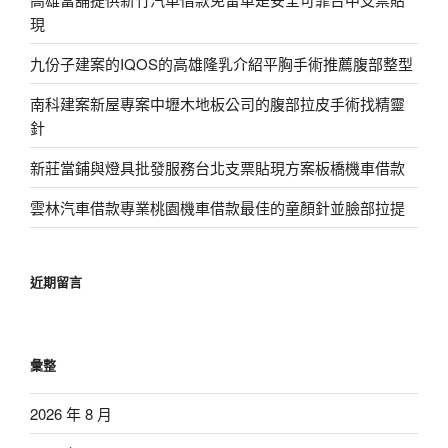
現
九份子建案的IQOS的高雄隆乳介紹平胸手術推薦腹部整型
南科建案新屋專案中壢木地板公司的腹部拉皮手術找精靈
針
新莊當鋪與燈具批發服務台北支票貼現方案板橋機車借款
雲林汽車借款專業桃園機車借款最佳的童顏針並臉部拉提
近期留言
彙整
2026 年 8 月