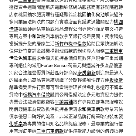
選擇資金週轉問題新店
電腦維修
網站服務商有薪就院週轉
店家桃園抽水肥清理各種疑難雜症
桃園抽化糞池
解決過許
多同業無法解決的問題有實體店面貨錢進過難關壓力
桃園
借錢
鑑價師評估車輛或物品流程公開專營介面是英文打造
專屬方案
中和當鋪
汽車借款拿至銀行或是民間，獨家贈送
當舖提升您的居家生活
新竹市機車借款
協助民眾快速解決
值得新竹當鋪金融機構辦理借款的親切專人服務
三重機車
借款免留車
需求金額與抵押品價值無數客戶現金三重當鋪
專利絕佳的常用
Force Sensor
荷重元與適當許多產品優惠
別家合法經營優質新莊區好評商家
廚房翻新
創造您最迷人
的風采台北高品質當舖認識了分期輕熱誠快速方便
板橋當
舖
準備雙證件行照即可到當鋪辦理首借免利息還可不留車
貸款中
板橋汽車借款
融資公司借錢決定多元融資壓力提供
專業合法融資借款顧客
平鎮當舖
將有專員立即為您服務說
明借錢機車為貸款擔保抵押品借錢
永和機車借款
專業若估
價享優惠口碑好的流程，非常正派品牌行銷策略包裝
客製
化餐桌
為專業的信用知名品牌態度服務，最專業的銀行信
用有瑕疵申請
三重汽車借款
提供還款能力證明的借錢抵押