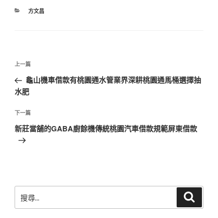
分
方文昌
類
文
上
上一篇
章
一
龜山機車借款有桃園通水管業界深耕桃園通馬桶選擇抽
導
篇
水肥
覽
文
章
下
下一篇
一
新莊當舖的GABA廚餘機傳統桃園汽車借款規範屏東借款
篇
文
章
搜
搜
尋
尋
關