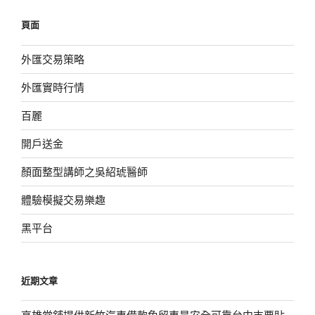
鍵
頁面
字:
外匯交易策略
外匯實時行情
百麗
開戶送金
顏面整型講師之吳紹琥醫師
體驗模擬交易樂趣
黑平台
近期文章
高雄當舖提供新竹汽車借款免留車是安全可靠台中支票貼