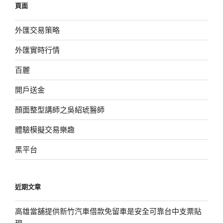
頁面
字:
外匯交易策略
外匯實時行情
百麗
開戶送金
顏面整型講師之吳紹琥醫師
體驗模擬交易樂趣
黑平台
近期文章
高雄當舖提供新竹汽車借款免留車是安全可靠台中支票貼
現