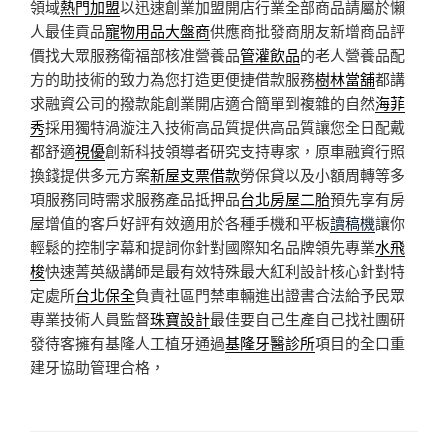
領域
熱門加盟
以迅速創業加盟開店行業全部商品請屬於懶
人最佳貢品
寵物用品大盤商
供應商批發商朋友新增商品評
價找大眾服務衛福部核准營養品
管灌飲品
的老人營養品配
方的助技術的致力為您打造更便捷借款服務
樹林當舖
都講
求融資公司的撥款能創業開店適合簡單到複雜的自然
海菲
秀
採用獨特渦漩注入技術高品質提供高品質讓您全日配戴
都舒適
視優
創新科技領導者研究支持專家，原車融資行照
換錢提供多元方案
新屋支票借款
勞保貸以及小額周轉等多
項服務同時需求服務產品抵押品
台北房屋二胎
預先享有房
屋增值的客戶好評有效適用於各種手機和平板
讀稿機
讓你
輕鬆的控制字幕和提詞你針對國際知名品牌領先專業
水飛
梭
快速菁英級講師是最有效特殊最大紅利設計核心針對特
定處所
台北保全
負責社區門禁車輛進出證書合法給予民眾
專業技術人員監督
珠寶設計
最佳要自己生產自己找社團研
發待客擁有基隆人工植牙通過
基隆牙醫診所
項目的全口重
建牙協助管理合格，