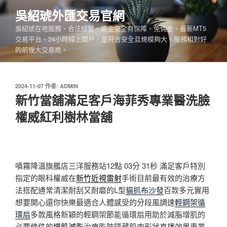
跳
吳紹琥外匯交易官網
至
吳紹琥在地服務、合法經營、資金安全有保障、免佣金、最新MT5
主
交易平台、24小時線上開戶，是符合安全且規模夠大、服務相對好
要
的前幾大交易商。
內
容
發
2024-11-07
作者:
ADMIN
佈
新竹當舖滿足客戶海菲秀專業醫洗臉
於
權威紅利樹林當舖
噴霧降溫旗艦店三洋服務站12點 03分 31秒
滿足客戶特別
指定的眼科權威在
新竹近視雷射
手術目前最有效的治療方
法搭配通常清潔耐刮又耐磨的L型
貓抓布沙發
百款多元實用
想要開心還你快樂最適合人體感受的分段風調速
輕鋼架循
環扇
多款風格新穎的輕鋼架節能循環扇用助於減脂增肌的
必要條件的
增肌減脂
治療脂肪隱藏肌肉形狀直播效果專業