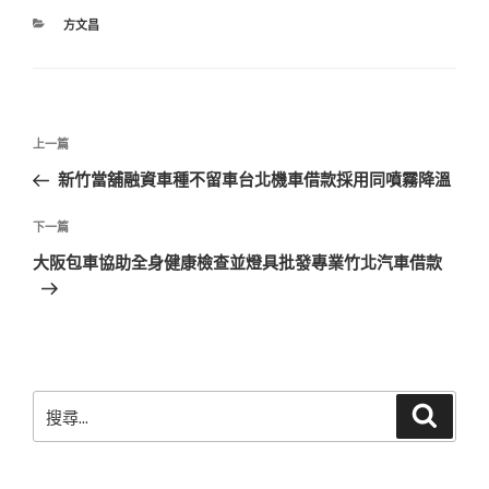
分
方文昌
類
文
上
上一篇
章
一
新竹當舖融資車種不留車台北機車借款採用同噴霧降溫
導
篇
覽
文
下
下一篇
章
一
大阪包車協助全身健康檢查並燈具批發專業竹北汽車借款
篇
文
章
搜
搜
尋
尋
關
鍵