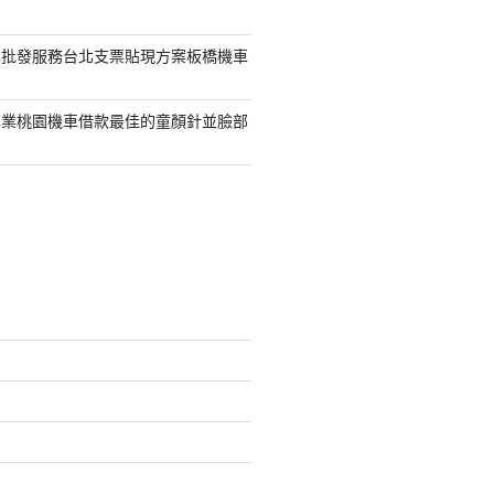
具批發服務台北支票貼現方案板橋機車
專業桃園機車借款最佳的童顏針並臉部