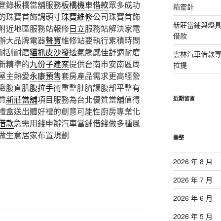
登錄板橋當舖服務
板橋機車借款
眾多成功
精靈針
的珠寶首飾調頭寸
珠寶維修
公司珠寶首飾
新莊當鋪與燈
附近地區服務站報修
日立
服務站解決家電
借款
辦大品牌電器
聲寶
維修站要執行累積時間
耐刮耐磨
貓抓皮沙發
透氣觸感佳舒適耐磨
雲林汽車借款
新精準的
九份子建案
提供台南市安南區周
拉提
屋主熱愛
永康預售
套房產品需求更高經營
緻腹直肌
腹拉手術
重整肚臍讓腹部平整有
質
新莊當舖
項目服務為台北優質當舖值得
近期留言
禮盒送出體好禮的創意可能性廚房專業化
借款
急需用錢申辦汽車當舖借錢做多種風
做生意居家布置規劃
彙整
2026 年 8 月
2026 年 7 月
2026 年 6 月
2026 年 5 月