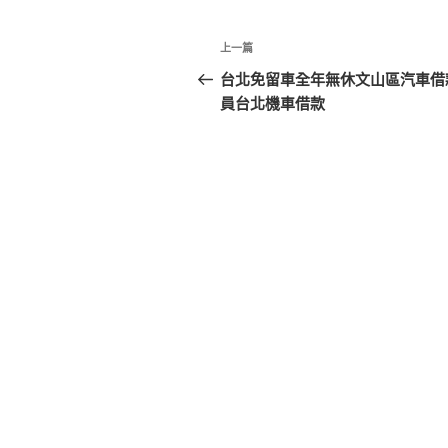
文
上
上一篇
章
一
台北免留車全年無休文山區汽車借
篇
員台北機車借款
導
文
覽
章