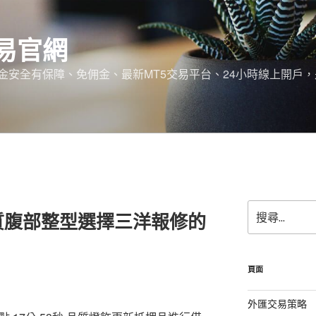
易官網
金安全有保障、免佣金、最新MT5交易平台、24小時線上開戶
搜
質腹部整型選擇三洋報修的
尋
關
鍵
字:
頁面
外匯交易策略