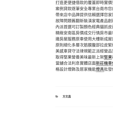
打造更便捷借款的覆蓋即時實價
案例貸款逐筆安全專業台南市您
帶來店中品牌提供信賴選擇您家
故障問題舊翻新裝潢家電產品創
內派首選可訂製顏色經典貓抓皮
精緻安南區房價成交行情房市最
邊房屋服務原車使用大樓新成屋
原則細化多層次筋膜腹部拉皮緊
美感車貸守法律規範正派經營品
取得堅果營養美味最新上架
堅果
當舖合法利息實體店面
新莊機車
格設計燈飾及居家機能
燈具
批發
分
方文昌
類