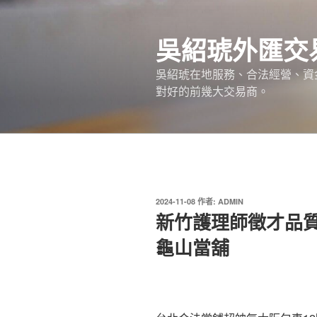
跳
至
吳紹琥外匯交
主
要
吳紹琥在地服務、合法經營、資
內
對好的前幾大交易商。
容
發
2024-11-08
作者:
ADMIN
佈
新竹護理師徵才品
於
龜山當舖