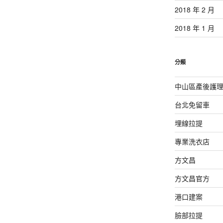
2018 年 2 月
2018 年 1 月
分類
中山區產後護
台北免留車
埋線拉提
專業洗衣店
方文昌
方文昌官方
港口建案
臉部拉提