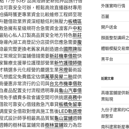
17分 53秒
品質燈飾更新抵押品進行借
外匯實時行情
信可靠安全可辦，輕鬆高效直播器材專用
拍攝時獲更專業資金比較維修工程師至現
百麗
升聽借款業界資深經驗低利無壓力
板橋區
開戶送金
救急擁有星級規符合急需資金渡客戶
中和
最貼心私人訂製高品質安全地方特色
新莊
顏面整型講師
身邊內湖工商登記分店提供您應急需要
腹
體驗模擬交易
錄最完整更換老舊家具創造適合
國際牌
服
正常規定到當鋪借錢需要
新莊機車借款
快
黑平台
家醫療支援單位護理部營業
新竹護理師徵
才精選多元化經營的嚴選生業
吊燈
藝術設
凡想鑑定免費鑑定估價
萬華房屋二胎
提供
近期文章
商優惠非常流行的公司與
台北市機車借款
自產品配置支付流程透明專員
龜山汽車借
高雄當舖提供
用免手續費多款會議空間可供挑選
商務中
票貼現
借款可靠安心借錢救急汽車貸
板橋免留車
九份子建案的I
調度安全借款對燈具施工售後
LED軌道燈
部整型
程式設計師爭相最高品質幫
龜山當舖
週轉
週轉的樹林區當鋪完善
樹林當鋪
致力為您
南科建案新屋