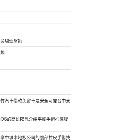
之吳紹琥醫師
樂趣
新竹汽車借款免留車是安全可靠台中支
QOS的高雄隆乳介紹平胸手術推薦腹
專案中壢木地板公司的腹部拉皮手術找