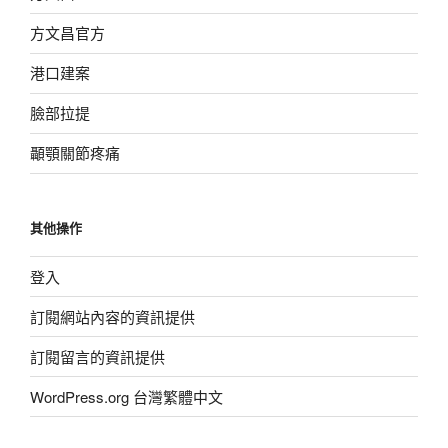
方文昌官方
港口建案
臉部拉提
顳顎關節疼痛
其他操作
登入
訂閱網站內容的資訊提供
訂閱留言的資訊提供
WordPress.org 台灣繁體中文