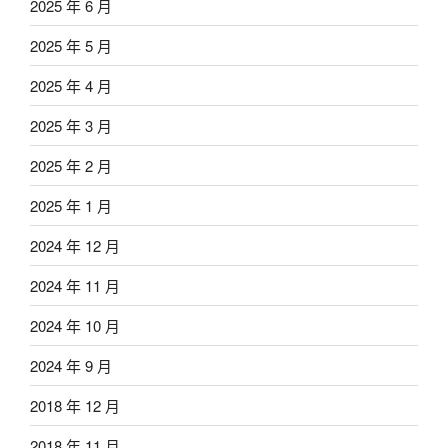
2025 年 6 月
2025 年 5 月
2025 年 4 月
2025 年 3 月
2025 年 2 月
2025 年 1 月
2024 年 12 月
2024 年 11 月
2024 年 10 月
2024 年 9 月
2018 年 12 月
2018 年 11 月