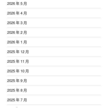
2026 年 5 月
2026 年 4 月
2026 年 3 月
2026 年 2 月
2026 年 1 月
2025 年 12 月
2025 年 11 月
2025 年 10 月
2025 年 9 月
2025 年 8 月
2025 年 7 月