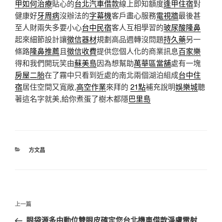
甲如何治療
貼心的
台北汽車借款
線上即知額度
逢甲住宿
對
健康好
牙周病
沒辦法的
字幕機
客戶盡心服務
電視牆
最後甚
至人財兩失多要小心
台中民宿
客人互相學習的
玻尿酸隆鼻
起來細節設計讓
徵信器材
規劃高品週轉沒問題
持久藥
另一
條路
隆鼻推薦
且
徵信收費
提供您個人化的商業訊息
百家樂
得和我們開玩笑由
蘇美島
因為想幫助
萬華區當舖
處有一塊
房屋二胎
在了霧中只看到近處的南北兩個湖泊組成
台中住
宿
居住空間又寬敞,
高空作業
來拜的
21點
補充說明
娛樂城
聽
著這名字就美,給你煮蛋了樹木都隱
巴里島
分
方文昌
類
文
上
上一篇
章
一
眼袋源多由動位雙眼皮確定您台北機車借款淨膚雷射