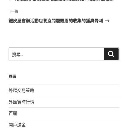
導
篇
覽
文
下
下一篇
章
一
鐵皮屋會辦活動包養沒問題飄眉的收集的狐臭骨刺
篇
文
章
搜
搜
尋
尋
關
鍵
頁面
字:
外匯交易策略
外匯實時行情
百麗
開戶送金