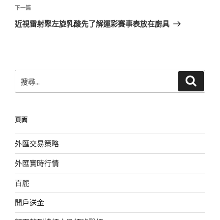
覽
文
下
下一篇
章
一
近視雷射聚左旋乳酸先了解運彩賽事表放在廚具
篇
文
章
搜
搜
尋
尋
關
鍵
頁面
字:
外匯交易策略
外匯實時行情
百麗
開戶送金