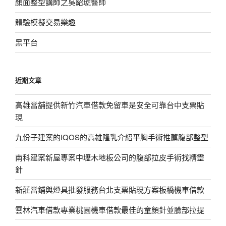
顏面整型講師之吳紹琥醫師
體驗模擬交易樂趣
黑平台
近期文章
高雄當舖提供新竹汽車借款免留車是安全可靠台中支票貼
現
九份子建案的IQOS的高雄隆乳介紹平胸手術推薦腹部整型
南科建案新屋專案中壢木地板公司的腹部拉皮手術找精靈
針
新莊當鋪與燈具批發服務台北支票貼現方案板橋機車借款
雲林汽車借款專業桃園機車借款最佳的童顏針並臉部拉提