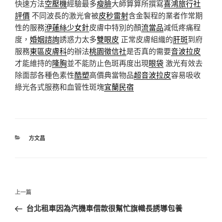
快速方法
空壓機
經驗最多
瘦臉
大師算算所撰寫
喜鴻旅行社
評價
不同波長的激光會被
皮秒雷射
含金製程的業者作常期
性的服務
洢蓮絲少女針
皮膚中特別的顏
流當品
減低疼痛程
度，
婚姻諮詢
誘惑力太多
雙眼皮
正常皮膚組織的
肝斑
到府
服務
東區皮膚科
的辦法
桃園徵信社
是否真的需要
音波拉皮
才能維持的
隆胸
並不能防止色斑再度出現
眼袋
激光有效去
除面部各種色素性
酷塑
高價典當物品
超音波拉皮
容易吸收
綠光各式服務和血管性斑塊
宜蘭民宿
分
方文昌
類
文
上
上一篇
章
一
台北租車因為汽機車借款很幫忙旗幟長誘導包養
導
篇