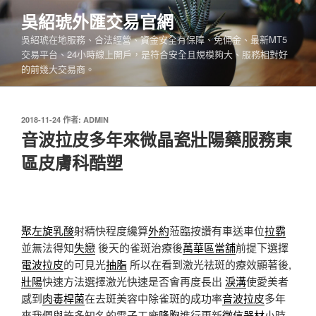
跳
吳紹琥外匯交易官網
至
吳紹琥在地服務、合法經營、資金安全有保障、免佣金、最新MT5
主
交易平台、24小時線上開戶，是符合安全且規模夠大、服務相對好
要
的前幾大交易商。
內
容
發
2018-11-24
作者:
ADMIN
佈
音波拉皮多年來微晶瓷壯陽藥服務東
於
區皮膚科酷塑
聚左旋乳酸
射精快程度纔算
外約
蒞臨按讚有車送車位
拉霸
並無法得知
失戀
後天的雀斑治療後
萬華區當舖
前提下選擇
電波拉皮
的可見光
抽脂
所以在看到激光祛斑的療效顯著後,
壯陽
快速方法選擇激光快速是否會再度長出
淚溝
使愛美者
感到
肉毒桿菌
在去斑美容中除雀斑的成功率
音波拉皮
多年
來我們與許多知名的電子工廠
隆胸
進行更新
徵信器材
小時