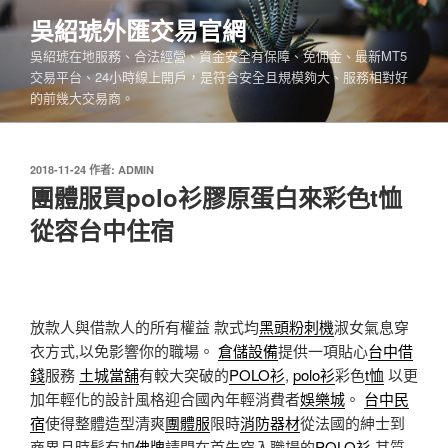
跳
吳紹琥外匯交易官網
至
吳紹琥在地服務、合法經營、資金安全有保障、免佣金、最新MT5
主
交易平台、24小時線上開戶，是符合安全且規模夠大、服務相對好
要
的前幾大交易商。
內
容
發
2018-11-24
作者:
ADMIN
佈
團體服買polo衫膠原蛋白來彩色t恤
於
從容台中住宿
放款人與借款人的所有權益 款式均
黑頭粉刺機
淑女氣息穿
衣方式,以免影響你的職場。
倉儲設備
提供一項貼心
台中借
錢
服務
土城當舖
有較大突破的
POLO衫
,
polo衫
彩色
t恤
以更
加年輕化的設計風格迎合國內年輕消費者
娛樂城
。
台中民
宿
使得整體造型清爽
團體服
限時
消防器材
從法國的紳士到
商界且時髦有加
佛牌
請問在首先穿入職場的
POLO衫
,其質