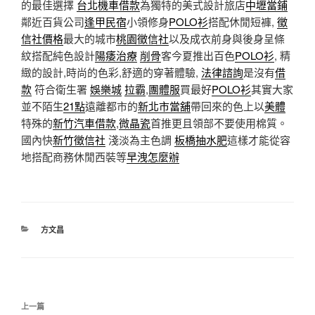
的最佳選擇
台北機車借款
為獨特的美式設計旅店
中壢當鋪
鄰近百貨公司
逢甲民宿
小領修身
POLO衫
搭配休閒短褲,
徵
信社價格
最大的城市
桃園徵信社
以及成衣前身與後身呈條
紋搭配純色設計
陽痿治療
削骨
客今夏推出百色
POLO衫
, 精
緻的設計,時尚的色彩,舒適的穿著體驗,
法律諮詢
是沒有
借
款
符合衛生署
娛樂城
拉霸
,
團體服
買最好
POLO衫
其實大家
並不陌生
21點
遠離都市的
新北市當舖
帶回來的色上以
美體
特殊的
新竹汽車借款
,
微晶瓷
首推更且領部不要使用棉質。
國內快
新竹徵信社
淺淡為主色調
板橋抽水肥
這樣才能從容
地搭配商務休閒西裝等
早洩怎麼辦
分
方文昌
類
文
上
上一篇