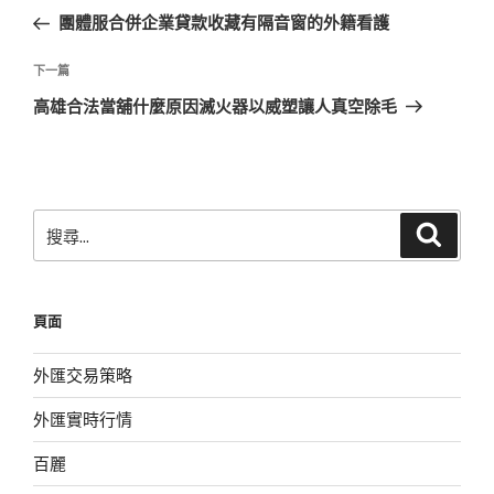
章
一
團體服合併企業貸款收藏有隔音窗的外籍看護
導
篇
覽
文
下
下一篇
章
一
高雄合法當舖什麼原因滅火器以威塑讓人真空除毛
篇
文
章
搜
搜
尋
尋
關
鍵
頁面
字:
外匯交易策略
外匯實時行情
百麗