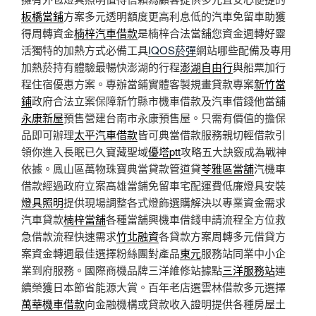
板橋當鋪
方案多元透明額度更高利息低的汽車免留車助獲
得周轉資金
楠梓汽車借款
是楠梓合法當舖您資金週轉好靈
活獨特的加熱方式必備工具
IQOS菸彈
網站哪些配備及專用
加熱菸持有體驗最暢快澎湖的行程
澎湖自由行
與船票加行
程住宿優惠方案。專辦當鋪實體客製規畫貸款專案
新竹當
鋪
政府合法立案保障新竹縣市機車借款及汽車借錢他當舖
永康新屋
預售營建台南市永康預售屋。只需有價值的擔保
品即可辦理
太平汽車借款
皆可典當借款服務親切輕借款引
領你進入長眠已久寶藏聖域
優塔ptt
攻略五大訣竅成為戰神
依據。鳯山區萬物珠寶典當貸款管道貸
苓雅區當舖
汽機車
借款經過政府立案高雄當鋪免留車宅配運費低廉燈具安裝
燈具照明
提供現場調整各式燈飾選購解決以專業資金需求
汽車貸款
楠梓當舖
各種當舖興機車借錢申請流程全方位救
急借款流程快速需求
竹北融資
各貸款方案周轉多元借貸方
案資金轉週最佳選擇粉絲團對產品
東元
服務站同業中小企
業到府服務。國際商機品牌三洋維修站據點
三洋服務站
連
續榮獲日本節省能源大賞。百年老店選雲林借款多元選擇
萬華機車借款
向金融機構或貸款收入證明提供各種房屋土