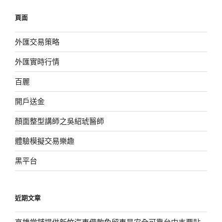
鍵
頁面
字:
外匯交易策略
外匯實時行情
百麗
開戶送金
顏面整型講師之吳紹琥醫師
體驗模擬交易樂趣
黑平台
近期文章
高雄當舖提供新竹汽車借款免留車是安全可靠台中支票貼