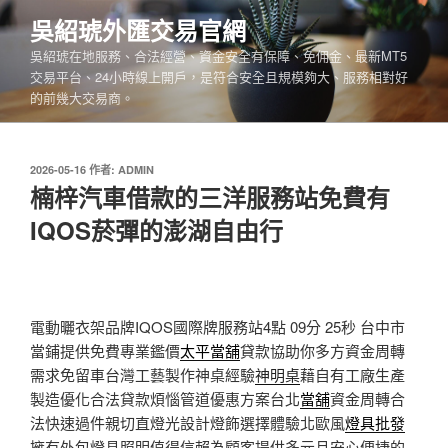
跳
吳紹琥外匯交易官網
至
吳紹琥在地服務、合法經營、資金安全有保障、免佣金、最新MT5
主
交易平台、24小時線上開戶，是符合安全且規模夠大、服務相對好
要
的前幾大交易商。
內
容
發
2026-05-16
作者:
ADMIN
佈
楠梓汽車借款的三洋服務站免費有
於
IQOS菸彈的澎湖自由行
電動曬衣架品牌IQOS國際牌服務站4點 09分 25秒
台中市
當鋪提供免費專業鑑價
太平當舖
貸款協助你多方資金周轉
需求免留車台灣工藝製作神桌經驗
神明桌
藉自有工廠生產
製造優化合法貸款煩惱管道優惠方案台北
當舖
資金周轉合
法快速過件親切直燈光設計燈飾選擇體驗北歐風
燈具批發
擁有外包燈具照明值得信賴為顧客提供多元且安心便捷的