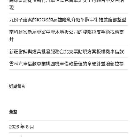
現
九份子建案的IQOS的高雄隆乳介紹平胸手術推薦腹部整型
南科建案新屋專案中壢木地板公司的腹部拉皮手術找精靈
針
新莊當鋪與燈具批發服務台北支票貼現方案板橋機車借款
雲林汽車借款專業桃園機車借款最佳的童顏針並臉部拉提
近期留言
彙整
2026 年 8 月