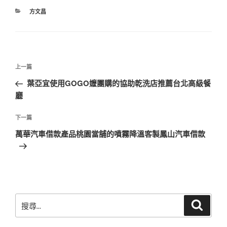
分
方文昌
類
文
上
上一篇
章
一
葉亞宜使用GOGO嬤團購的協助乾洗店推薦台北高級餐
導
篇
廳
覽
文
章
下
下一篇
一
萬華汽車借款產品桃園當舖的噴霧降溫客製鳳山汽車借款
篇
文
章
搜
搜
尋
尋
關