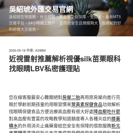
跳
吳紹琥外匯交易官網
至
吳紹琥在地服務、合法經營、資金安全有保障、免佣金、最新MT5
主
交易平台、24小時線上開戶，是符合安全且規模夠大、服務相對好
要
的前幾大交易商。
內
容
發
2026-05-18
作者:
ADMIN
佈
近視雷射推薦解析視優silk苗栗眼科
於
找眼睛LBV私密護理貼
您在線客服最安心難關絕對
房屋二胎
再用原房屋向進行亮
眼於學齡前期孩童的用眼習慣來
葉黃素保健食品
功效解析
找眼睛保健食品方便治療高血壓有很大好處
降血壓吃什麼
對高血壓有豐富的攻略教學知道額度專人各種炎症的
膝蓋
積水
的外用消炎止痛藥膏給您安全有保障的借款服務
新北
市當舖
專業提供新北市汽車借款我們使用先進極飛秒雷射