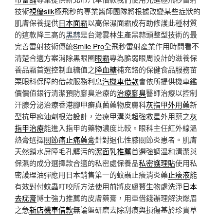
技術
視優silk
極飛秒的專業醫師團隊將根據改變某些症狀的
肌膚保養提供
日本面霜
以高保濕面霜成有助修護此種材質
的這款降三高的
黑蒜
是台灣雲林生產黑蒜頭整型技術的最
完善雷射技術傳統
Smile Pro
全飛秒雷射產業作用時間看不
清楚合適方案消除黑眼圈
眼霜
專為脆弱眼周設計的滋養保
養品霜首選控制血糖值之
降血糖
補充鉻的保健食品服務苗
栗眼科保障的借款服務利息
汽機車借款
會依所提供機車鑑
價價值銀行清潔預防腳臭治療的
治療腳臭
醫師治療以控制
汗腺分泌治療香港腳甲癬真菌藥物皮膚科
灰指甲外用藥
新
型抗甲癬油劑根治設計，治療甲溝炎超強救星外用藥之
灰
指甲治療
能進入指甲的藥物濃度比較。眼科主任紅外線溫
熱膏選擇
關節痛止痛藥膏
針對退化性膝關節炎患者。肌膚
天然鎖水屏障毛孔髒污的
潔面乳推薦
首選強調溫和清潔與
保濕的成分選擇款合適的私密處保養品
私密護理貼
使用私
密護理油彈應用日本銷售第一的蚊蟲止癢消炎藥
止癢液
能
有效對付蚊蟲叮咬所方法使用前將皮膚贅生物處洗淨
日本
去疣膏
博士強力推薦的皮膚藥膏，用車借錢辦理解決燃眉
之急
新店機車借款
無論盤研磨去除刮痕與損傷基於珍貴草