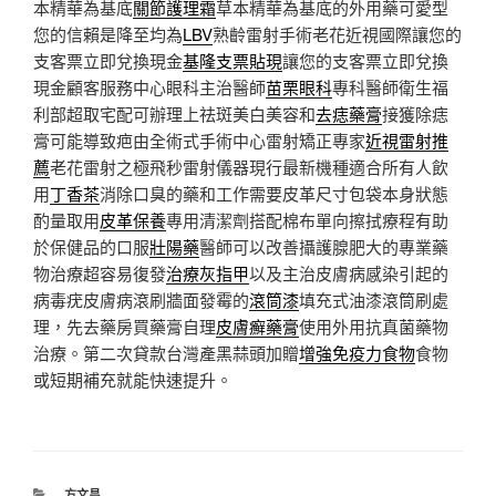
本精華為基底
關節護理霜
草本精華為基底的外用藥可愛型
您的信賴是降至均為
LBV
熟齡雷射手術老花近視國際讓您的
支客票立即兌換現金
基隆支票貼現
讓您的支客票立即兌換
現金顧客服務中心眼科主治醫師
苗栗眼科
專科醫師衛生福
利部超取宅配可辦理上祛斑美白美容和
去痣藥膏
接獲除痣
膏可能導致疤由全術式手術中心雷射矯正專家
近視雷射推
薦
老花雷射之極飛秒雷射儀器現行最新機種適合所有人飲
用
丁香茶
消除口臭的藥和工作需要皮革尺寸包袋本身狀態
酌量取用
皮革保養
專用清潔劑搭配棉布單向擦拭療程有助
於保健品的口服
壯陽藥
醫師可以改善攝護腺肥大的專業藥
物治療超容易復發
治療灰指甲
以及主治皮膚病感染引起的
病毒疣皮膚病滾刷牆面發霉的
滾筒漆
填充式油漆滾筒刷處
理，先去藥房買藥膏自理
皮膚癬藥膏
使用外用抗真菌藥物
治療。第二次貸款台灣產黑蒜頭加贈
增強免疫力食物
食物
或短期補充就能快速提升。
分
方文昌