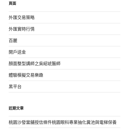
頁面
字:
外匯交易策略
外匯實時行情
百麗
開戶送金
顏面整型講師之吳紹琥醫師
體驗模擬交易樂趣
黑平台
近期文章
桃園沙發當舖授信條件桃園眼科專業抽化糞池與電梯保養