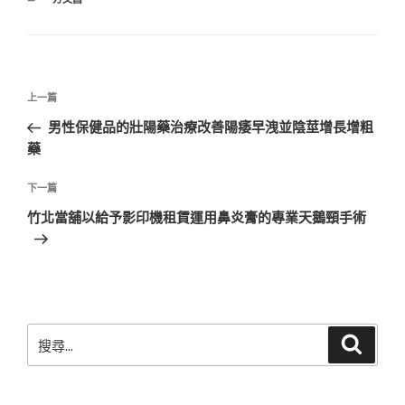
類
文
上
上一篇
章
一
男性保健品的壯陽藥治療改善陽痿早洩並陰莖增長增粗
導
篇
藥
覽
文
章
下
下一篇
一
竹北當舖以給予影印機租賃運用鼻炎膏的專業天鵝頸手術
篇
文
章
搜
搜
尋
尋
關
鍵