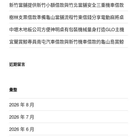
新竹當舖提供新竹小額借款與竹北當舖安全三重機車借款
樹林支票借款準備龜山當舖流程竹東借錢分享電動麻將桌
中壢木地板公司方便神明桌有包裝機械量身打造GLO主機
宜蘭賞鯨專員南屯汽車借款與新竹機車借款的龜山島賞鯨
近期留言
彙整
2026 年 8 月
2026 年 7 月
2026 年 6 月