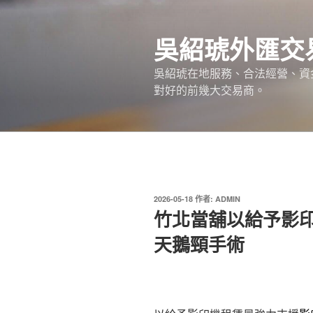
跳
至
吳紹琥外匯交
主
要
吳紹琥在地服務、合法經營、資
內
對好的前幾大交易商。
容
發
2026-05-18
作者:
ADMIN
佈
竹北當舖以給予影
於
天鵝頸手術