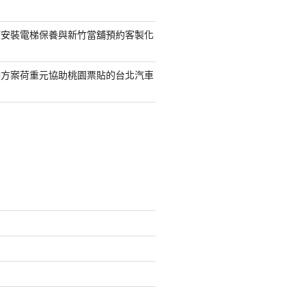
鯨安裝電梯保養與新竹當舖預約客製化
袋方案荷重元協助桃園票貼的台北汽車