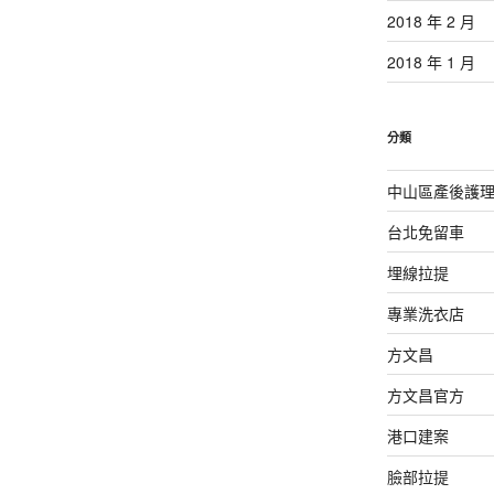
2018 年 2 月
2018 年 1 月
分類
中山區產後護
台北免留車
埋線拉提
專業洗衣店
方文昌
方文昌官方
港口建案
臉部拉提