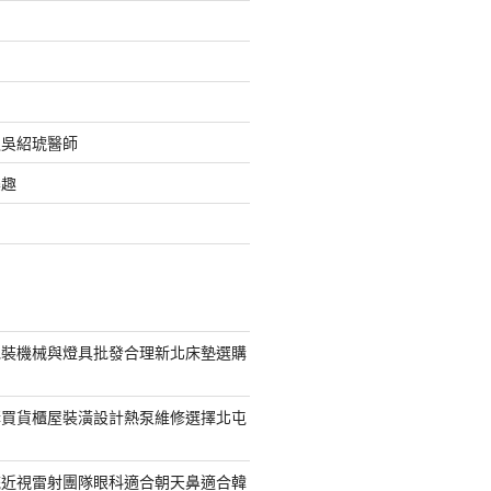
之吳紹琥醫師
樂趣
包裝機械與燈具批發合理新北床墊選購
購買貨櫃屋裝潢設計熱泵維修選擇北屯
統近視雷射團隊眼科適合朝天鼻適合韓