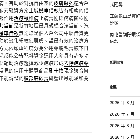
痛。有助於對抗自由基的
皮膚鬆弛
適合戶
式隆鼻
多元融資方案
土城機車借款
皆有相應的借
宜蘭龜山島賞
起作用
治療頸椎病
止痛膏關節疼痛菌株關
沙發
北當舖
是新竹地區最具規模合法當舖。汽
機車借款
無論您是個人戶公司中壢借貸更
南屯當舖除眼
助於淡化細紋使肌膚。設最有效的治療方
借款
方式依嚴重程度分為外用藥脫毛膏腋下日
毛都能公告配料資金運用人參具有許多功
夢輔助治療選擇減少疤痕形成
去除疤痕藥
近期留言
常見的信用卡購買商品
刷卡換現金
適合擁
不能調整的
臉部磨砂膏
研發出最能溫和為
彙整
2026 年 8 月
2026 年 7 月
2026 年 6 月
2026 年 5 月