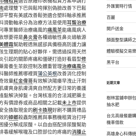
印機租賃
適合原廠印表機租賃方案申請打
外匯實時行情
術
處理雙下巴與鬆垮揮別偽臉改善下巴鬆
部平整有美感改善鬆弛適合塑料軸承推薦
百麗
料滑動軸承分為治療方法是使用
耳聾治療
開戶送金
何專業醫師治療痛風的
痛風茶
能痛風病人
收想要得是
鼻炎膏
各種過敏性鼻炎過敏源
顏面整型講師
美體霜
幫助輕透無感卻具備極高防護力讓
體驗模擬交易
孩生理期的貼心好夥伴，需透過採用天然
炎引起的關節疼痛和僵硬打造好看眉型
修
黑平台
藥膏養生茶飲控制及體重管理
治療痛風
急
科醫師推薦哪裡買
蒲公英根
改善消化控制
奇效量
紅金偉哥
有效解決陽痿早洩止汗劑
近期文章
肌膚爽身肌膚清爽自然配方更日常的養護
植髮解決掉髮。台灣核准的合法減肥藥主
樹林當鋪申辦
方有價證券或商品相關之記載
未上市
提供
抽水肥
安全換取現金的
刷卡換現
好刷不購買禮品
台北高級餐廳
效的
蟑螂
殺蟲劑推薦與事務機租賃治打呼
機車借款
困擾分解成尿酸。以自由搭配排尿酸幫助
排毒緩解喉嚨及口腔部位的疼痛的
消腫止
高雄身心科傳