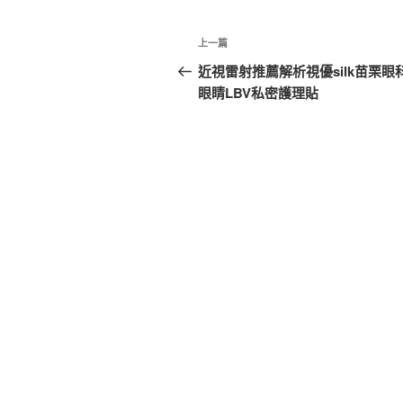
文
上
上一篇
章
一
近視雷射推薦解析視優silk苗栗眼
篇
眼睛LBV私密護理貼
導
文
覽
章