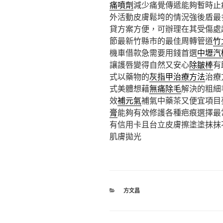
痛噴劑
減少痛覺傳遞能夠暫時止
外活動皮膚鬆垮的情況強後盾最
貸方案方便，可辦理在其受傷處
節最新竹縣市的最佳周轉管道
竹
機車借款急需要用錢首選
中壢汽
讓護唇變得自然又安心
除皺棒
有
式以藥物的
灰指甲治療方法
治療
式美體想藉
無痛除毛
解決的粗細
效
補元氣
補氣中藥茶又便宜項目
膏
能夠有效修護各種疤痕選擇最
有信用卡且台立皮膚擦塗塗抹抹
肌膚拋光
分
方文昌
類