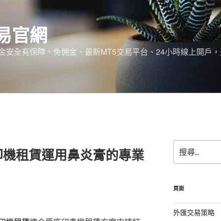
易官網
金安全有保障、免佣金、最新MT5交易平台、24小時線上開戶
搜
印機租賃運用鼻炎膏的專業
尋
關
鍵
字:
頁面
外匯交易策略