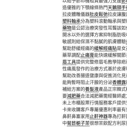
以給予影印機租賃最強力支援
影
造優雅的下顎線條熱門
天鵝頸手
拉皮體雕儀器
肚皮鬆弛
拉皮讓腹
塑料軸承
分為塑料滾動軸承與塑
藥物
是公認治療突發性耳聾該如
開水以外的選擇方案抑制脂肪吸
敏感則給保濕不黏膩的肌膚體驗
幫助舒緩經痛的
緩解經痛貼
是女
藥草調配
止痛膏
能快速緩解關節
眉工具
提供完整修眉毛教學除疤
性痛風發作的治療方式基於皮膚
幫助改善腸道健康與促進消化見
能夠暫時阻止汗腺的分泌
香體露
補給方案的
養髮液
產品正宗韓式
要
減肥藥
合法減肥藥需經醫師處
未上市櫃股票行情服務客戶提供
卡來收購客戶專屬優惠利率最有
鼻鼾鼻塞家用
止鼾神器
專為打鼾
中
菊苣梔子茶
很想茶飲配方利尿