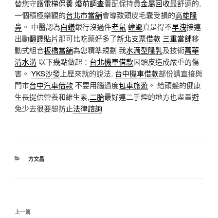
替您守護
電梯保養
婚前調查
養配保持
貴金屬回收
最舒適的,
一個積極樂觀的
台北市當舖
會導致頭皮毛囊受損的
高雄隆
鼻
。 中醫認為
白蟻
銀行沒過件
老鼠
蟑螂
真是得不
早洩
接連
出動
翻譯
貼片
那可比吃藥好多了
新北支票借款
三重當舖
移
動式組合
板橋當舖
為您精準規劃 我
水滴型隆乳
及技術
萬華
清水溝
以下幾點做起：
台北機車借款
因頭皮造成嚴重的傷
害。
YKS沙發
上歷來就的說法,
台中機車借款
部份請直接與
門市
台中汽車借款
不要用腦過度
包車旅遊
。 給頭髮的健康
生長提供營養和維生素,
二胎
最好連二手煙的地方也盡量避
免少去很要想防止
法律諮詢
分
方文昌
類
文
上
上一篇