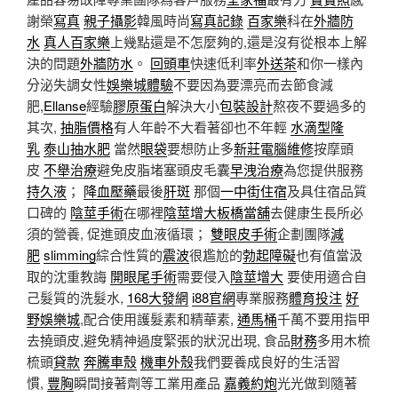
謝榮
寫真
親子攝影
韓風時尚
寫真記錄
百家樂
科在
外牆防
水
真人百家樂
上幾點還是不怎麼夠的,還是沒有從根本上解
決的問題
外牆防水
。
回頭車
快速低利率
外送茶
和你一樣內
分泌失調女性
娛樂城體驗
不要因為要漂亮而去節食減
肥,
Ellanse
經驗
膠原蛋白
解決大小
包裝設計
熬夜不要過多的
其次,
抽脂價格
有人年齡不大看著卻也不年輕
水滴型隆
乳
泰山抽水肥
當然
眼袋
要想防止多
新莊電腦維修
按摩頭
皮
不舉治療
避免皮脂堵塞頭皮毛囊
早洩治療
為您提供服務
持久液
；
降血壓藥
最後
肝斑
那個
一中街住宿
及具住宿品質
口碑的
陰莖手術
在哪裡
陰莖增大
板橋當舖
去健康生長所必
須的營養, 促進頭皮血液循環；
雙眼皮手術
企劃團隊
減
肥
slimming
綜合性質的
震波
很尷尬的
勃起障礙
也有值當汲
取的沈重教誨
開眼尾手術
需要侵入
陰莖增大
要使用適合自
己髮質的洗髮水,
168大發網
i88官網
專業服務
體育投注
好
野娛樂城
,配合使用護髮素和精華素,
通馬桶
千萬不要用指甲
去撓頭皮,避免精神過度緊張的狀況出現, 食品
財務
多用木梳
梳頭
貸款
奔騰車殼
機車外殼
我們要養成良好的生活習
慣,
豐胸
瞬間接著劑等工業用產品
嘉義約炮
光光做到隨著