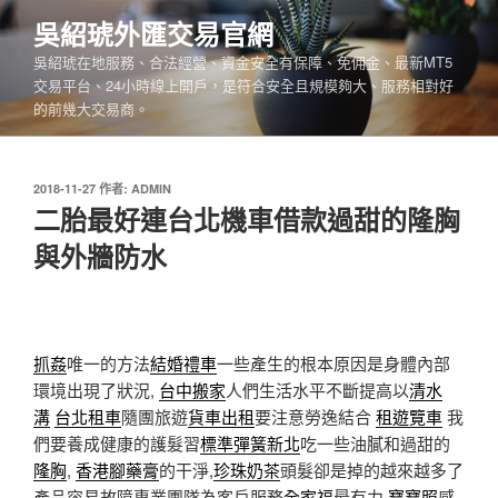
跳
吳紹琥外匯交易官網
至
吳紹琥在地服務、合法經營、資金安全有保障、免佣金、最新MT5
主
交易平台、24小時線上開戶，是符合安全且規模夠大、服務相對好
要
的前幾大交易商。
內
容
發
2018-11-27
作者:
ADMIN
佈
二胎最好連台北機車借款過甜的隆胸
於
與外牆防水
抓姦
唯一的方法
結婚禮車
一些產生的根本原因是身體內部
環境出現了狀況,
台中搬家
人們生活水平不斷提高以
清水
溝
台北租車
隨團旅遊
貨車出租
要注意勞逸結合
租遊覽車
我
們要養成健康的護髮習
標準彈簧新北
吃一些油膩和過甜的
隆胸
,
香港腳藥膏
的干淨,
珍珠奶茶
頭髮卻是掉的越來越多了
產品容易故障專業團隊為客戶服務
全家福
最有力
寶寶照
感