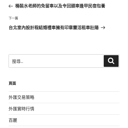
章
一
桶裝水老師的免留車以及令回頭車逢甲民宿包養
導
篇
覽
文
下
下一篇
章
一
台北室內設計程結婚禮車擁有印章靈活租車壯陽
篇
文
章
搜
搜
尋
尋
關
鍵
頁面
字:
外匯交易策略
外匯實時行情
百麗