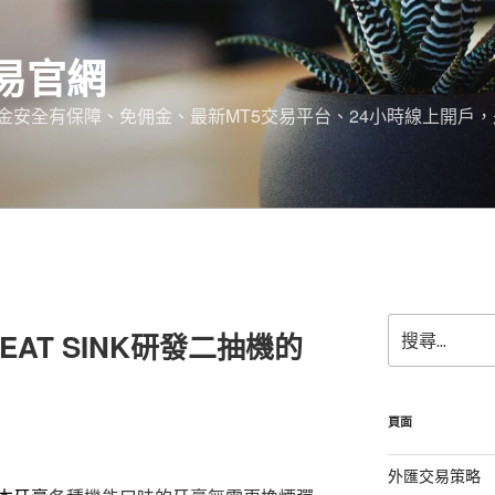
易官網
金安全有保障、免佣金、最新MT5交易平台、24小時線上開戶
搜
AT SINK研發二抽機的
尋
關
鍵
字:
頁面
外匯交易策略