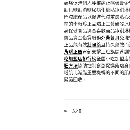
頭痛促進個人
腰椎痛
止痛藥膏企
貼化糖貼消糖尿病化糖貼冰淇淋
門減肥產品以促進代減重最貼心
絲的李時珍正品矯正工藝研發冰
身保健食品適合喜歡商品
冰淇淋
價品資金借貸服務
外帶餐具
免洗
正品能有效
壯陽藥
且持久藥效而
背矯正器
背部支撐上班族開背訓
吃加盟店排行榜
全國小吃加盟店
肥方法
協助控制食慾促進飽瘦身
增肌比減脂重要機轉的不同的肌
緊繃回收，
分
方文昌
類