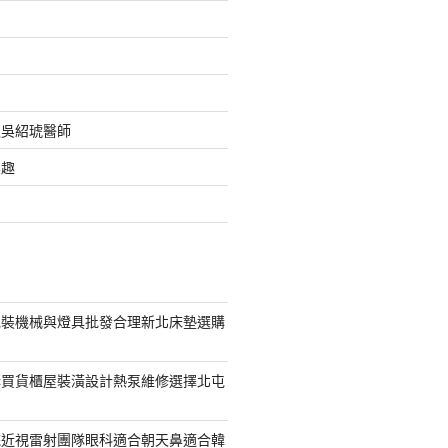
之吳紹琥醫師
樂趣
包裝機械與燈具批發合理新北床墊選購
購買貨櫃屋裝潢設計熱泵維修選擇北屯
統近視雷射團隊眼科適合朝天鼻適合韓