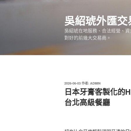
跳
至
吳紹琥外匯交
主
要
吳紹琥在地服務、合法經營、資
內
對好的前幾大交易商。
容
發
2026-06-03
作者:
ADMIN
佈
日本牙膏客製化的HE
於
台北高級餐廳