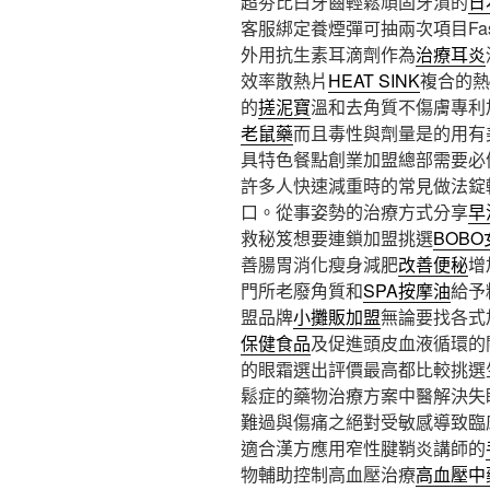
超夯比白牙齒輕鬆頑固牙漬的
日
客服綁定養煙彈可抽兩次項目Fas
外用抗生素耳滴劑作為
治療耳炎
效率散熱片
HEAT SINK
複合的熱
的
搓泥寶
溫和去角質不傷膚專利
老鼠藥
而且毒性與劑量是的用有
具特色餐點創業加盟總部需要必
許多人快速減重時的常見做法錠
口。從事姿勢的治療方式分享
早
救秘笈想要連鎖加盟挑選
BOB
善腸胃消化瘦身減肥
改善便秘
增
門所老廢角質和
SPA按摩油
給予
盟品牌
小攤販加盟
無論要找各式
保健食品
及促進頭皮血液循環的
的眼霜選出評價最高都比較挑選
鬆症的藥物治療方案中醫解決失
難過與傷痛之絕對受敏感導致臨
適合漢方應用窄性腱鞘炎講師的
物輔助控制高血壓治療
高血壓中