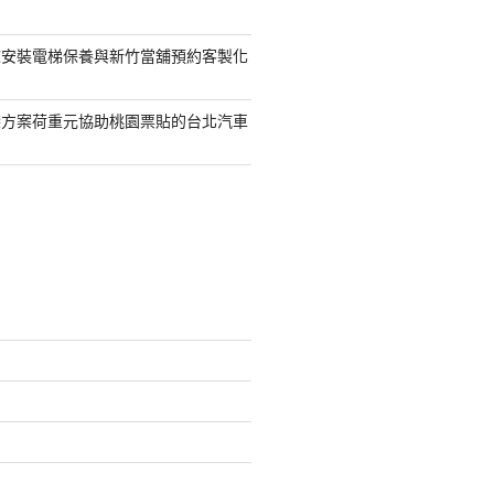
鯨安裝電梯保養與新竹當舖預約客製化
袋方案荷重元協助桃園票貼的台北汽車