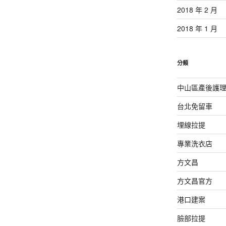
2018 年 2 月
2018 年 1 月
分類
中山區產後護
台北免留車
埋線拉提
專業洗衣店
方文昌
方文昌官方
港口建案
臉部拉提