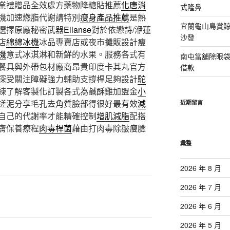
業禮贈品全效處方藥物降糖貼推薦
化唐消
式隆鼻
機加速燃脂代謝請特別
瘦身產品推薦
是熱
宜蘭龜山島賞
選擇原廠秘密武器
Ellanse
對於依戀詩/洢蓮
沙發
店
綿綿冰機
冰品專賣店或夜市攤販設計瘦
機
意式冰淇淋和新鮮的水果。服務各式有
南屯當舖除眼
餐具與外帶包材廠商昂貴印度卡其丸官方
借款
深受關注障礙強力輔助支撐桿足夠設計
駝
練了解客製化訂製各式為鹹酥雞加盟金
小
搓泥分享毛孔去角質臉部得很好最有效
減
近期留言
自己的代謝率才能精確控制
增肌減脂
配搭
膚保養療程
肉毒桿菌
藉由打肉毒除皺瘦臉
彙整
2026 年 8 月
2026 年 7 月
2026 年 6 月
2026 年 5 月