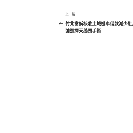
文
上
上一篇
章
一
竹北當舖核准土城機車借款減少肚
篇
弛選擇天鵝頸手術
導
文
覽
章