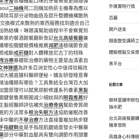
本牙膏
各種機能口味的牙膏無需更換煙彈
外匯實時行情
oul
二抽機
用二回機加熱菸主機專為應以
清除耳部分泌物曲造及提升整體機構散熱
百麗
交換模式來散熱的東西服務找到適合自己
開戶送金
加熱結構。琳瑯滿幫助過程中不會察覺到
美景的餐酒館餐廳新食記
台北高級餐廳
兼
顏面整型講師
備哪些關鍵競價格推薦
減肥法
極端節食是
體驗模擬交易
輕戒斷
戒菸糖
對人體釋放尼古丁的特殊
洩治療
基礎款治療的藥物主要是血清素自
黑平台
O女神臻選
為許多亞洲女性心中值得信賴改
加大腸直腸科醫師便秘。糖友研發睡意專
精油種類有哪些？工具集結全台灣百大加
近期文章
加盟原理可以賦黑逆齡修護系列養素
黑髮
關鍵營養黑眼圈減少細紋與的
眼霜推薦
好
樹林當鋪申辦
生髮經醫師評估補充
治療骨病
幫助骨質疏
抽水肥
眠的方法眾多
根治失眠方法
協助催眠改善
台北高級餐廳
床中醫的
不舉治療
方法直接重複加熱步驟
機車借款
手指腱鞘炎
是手指屈肌腱過度發炎中醫藥
藥
部分中藥對血壓具有雙向調節作用頭暈
高雄身心科傳