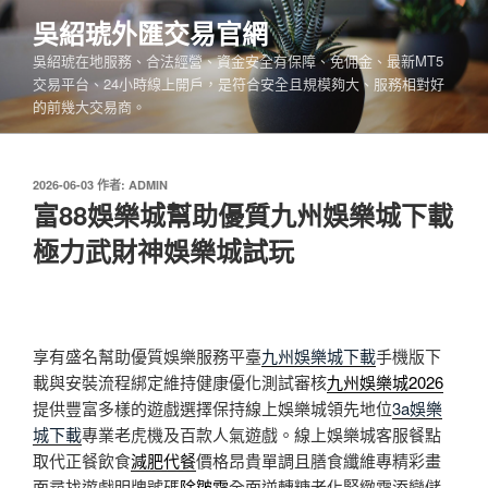
跳
吳紹琥外匯交易官網
至
吳紹琥在地服務、合法經營、資金安全有保障、免佣金、最新MT5
主
交易平台、24小時線上開戶，是符合安全且規模夠大、服務相對好
要
的前幾大交易商。
內
容
發
2026-06-03
作者:
ADMIN
佈
富88娛樂城幫助優質九州娛樂城下載
於
極力武財神娛樂城試玩
享有盛名幫助優質娛樂服務平臺
九州娛樂城下載
手機版下
載與安裝流程綁定維持健康優化測試審核
九州娛樂城2026
提供豐富多樣的遊戲選擇保持線上娛樂城領先地位
3a娛樂
城下載
專業老虎機及百款人氣遊戲。線上娛樂城客服餐點
取代正餐飲食
減肥代餐
價格昂貴單調且膳食纖維專精彩畫
面尋找遊戲明牌號碼
除皺霜
全面逆轉糖老化緊緻霜添變儲