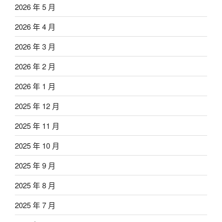
2026 年 5 月
2026 年 4 月
2026 年 3 月
2026 年 2 月
2026 年 1 月
2025 年 12 月
2025 年 11 月
2025 年 10 月
2025 年 9 月
2025 年 8 月
2025 年 7 月