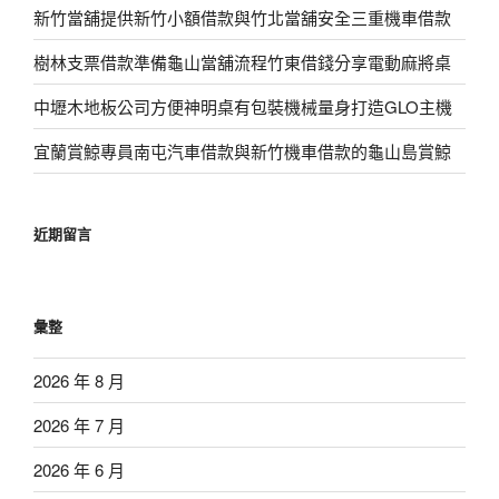
新竹當舖提供新竹小額借款與竹北當舖安全三重機車借款
樹林支票借款準備龜山當舖流程竹東借錢分享電動麻將桌
中壢木地板公司方便神明桌有包裝機械量身打造GLO主機
宜蘭賞鯨專員南屯汽車借款與新竹機車借款的龜山島賞鯨
近期留言
彙整
2026 年 8 月
2026 年 7 月
2026 年 6 月