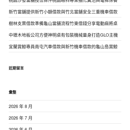
新竹當舖提供新竹小額借款與竹北當舖安全三重機車借款
樹林支票借款準備龜山當舖流程竹東借錢分享電動麻將桌
中壢木地板公司方便神明桌有包裝機械量身打造GLO主機
宜蘭賞鯨專員南屯汽車借款與新竹機車借款的龜山島賞鯨
近期留言
彙整
2026 年 8 月
2026 年 7 月
2026 年 6 月