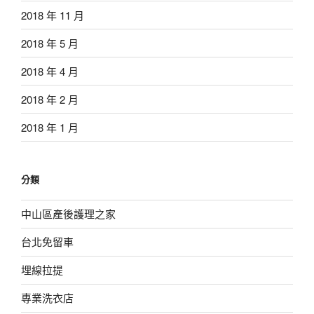
2018 年 11 月
2018 年 5 月
2018 年 4 月
2018 年 2 月
2018 年 1 月
分類
中山區產後護理之家
台北免留車
埋線拉提
專業洗衣店