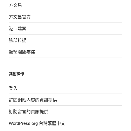
方文昌
方文昌官方
港口建案
臉部拉提
顳顎關節疼痛
其他操作
登入
訂閱網站內容的資訊提供
訂閱留言的資訊提供
WordPress.org 台灣繁體中文