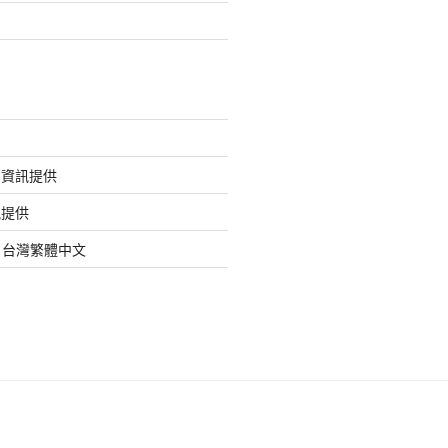
的資訊提供
訊提供
org 台灣繁體中文