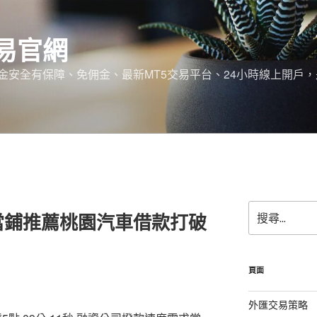
易官網
金安全有保障、免佣金、最新MT5交易平台、24小時線上開戶
搜
當鋪推薦桃園汽車借款打破
尋
關
鍵
字:
頁面
外匯交易策略