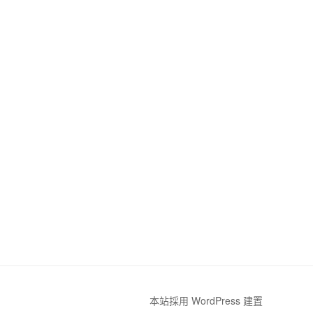
本站採用 WordPress 建置