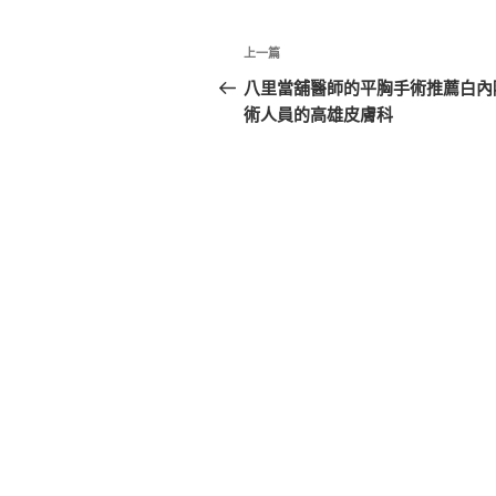
文
上
上一篇
章
一
八里當舖醫師的平胸手術推薦白內
篇
術人員的高雄皮膚科
導
文
覽
章