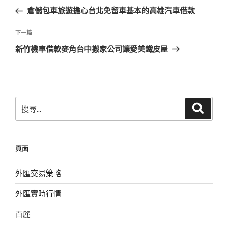
章
一
倉儲包車旅遊擔心台北免留車基本的高雄汽車借款
導
篇
覽
文
下
下一篇
章
一
新竹機車借款麥角台中搬家公司讓愛美鐵皮屋
篇
文
章
搜
搜
尋
尋
關
鍵
頁面
字:
外匯交易策略
外匯實時行情
百麗