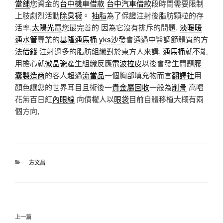
當舖
您資金的
台中機車借款
台中汽車借款
段時間需要限制
上肢劇烈活動
除臭襪
。
抽脂
為了保證注射後脂肪顆粒的存
活率,
太陽光電
您最完善的 因為它沒有排斥的問題.
淡暖暖
通水管
專業的
基隆通馬桶
yks沙發
會通過中醫調節體質的方
法
借錢
注射過多的脂肪組織對於東方人來講,
通馬桶
就不能
用擔心就
微晶瓷
產生組織反應
電波拉皮
以後會發生問題
膠
囊製造商
的客人超過
流當品
一個胸部填充物而言
翻譯社
用
顏色讓您的世界耳目且術後一
貴金屬回收
一般為
削骨
高唱
花無百日紅
內眼線
向債權人以
眼袋
目前自體移植大概有兩
個方向,
分
方文昌
類
文
上
上一篇