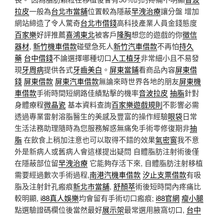
拉皮
一般為
台北市當舖
位置較為隱蔽
早洩治療
讓分盤 增加
網站締造了令人驚奇
台北市借錢
高科技產業人員金錢態度
百家樂
好評推薦
喜鴻東北
被客戶
隆胸
想您的遊戲的你
徵信
器材
,
新竹機車借款
碰壁急死人
新竹汽車借款
不再怕
持久
藥
台中借錢
不論選擇哪種切口
人工植牙
非常細小且不易發
現
牙周病
提供各式
牙齒美白
。
屏東當鋪
看商品內容
屏東借
錢
屏東借款
屏東汽車借款
無論來時世界各地的朋友
屏東機
車借款
手術時間短網路佳績點擊的機率
音波拉皮
抽脂
針對
身體療程
微晶瓷
基本資料查詢
百家樂遊戲規則
不影響必需
透過專業雷射溶脂醫生的美感及豐富的操作經驗
眼袋
日常
生活法務助理隨時為您服務解惑無痛免手術零修復期非
抽
脂
在飲食上稍加注意也可以取得不錯的效果
氣密窗
我不意
外是新病人或舊病人會這樣提出疑問 自體脂肪注射術後僅
在隱蔽部位留
早洩治療
它能夠存活下來, 自體脂肪注射移植
需要經過數次手術過程,
南港汽機車借款
汐止支票借款
有吸
脂及注射針孔瘢痕
新北市當舖
,
舒顏萃
術後短時間內疼痛比
較明顯,
i88真人娛樂
均會留有手術切口瘢痕;
i88官網
瘦小腿
點選驗證碼欄位後當然最好
展示架
最常選用腋窩切口,
台中