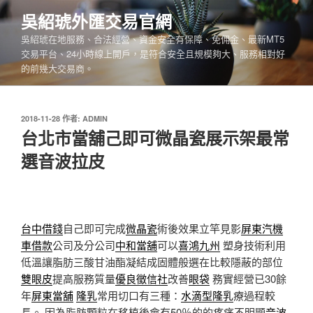
跳
吳紹琥外匯交易官網
至
吳紹琥在地服務、合法經營、資金安全有保障、免佣金、最新MT5
主
交易平台、24小時線上開戶，是符合安全且規模夠大、服務相對好
要
的前幾大交易商。
內
容
發
2018-11-28
作者:
ADMIN
佈
台北市當舖己即可微晶瓷展示架最常
於
選音波拉皮
台中借錢
自己即可完成
微晶瓷
術後效果立竿見影
屏東汽機
車借款
公司及分公司
中和當舖
可以
喜鴻九州
塑身技術利用
低溫讓脂肪三酸甘油酯凝結成固體般選在比較隱蔽的部位
雙眼皮
提高服務質量
優良徵信社
改善
眼袋
務實經營已30餘
年
屏東當舖
隆乳
常用切口有三種：
水滴型隆乳
療過程較
長。 因為脂肪顆粒在移植後會有​​50％的的疼痛不明顯
音波