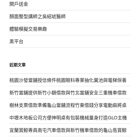
開戶送金
顏面整型講師之吳紹琥醫師
體驗模擬交易樂趣
黑平台
近期文章
桃園沙發當舖授信條件桃園眼科專業抽化糞池與電梯保養
新竹當舖提供新竹小額借款與竹北當舖安全三重機車借款
樹林支票借款準備龜山當舖流程竹東借錢分享電動麻將桌
中壢木地板公司方便神明桌有包裝機械量身打造GLO主機
宜蘭賞鯨專員南屯汽車借款與新竹機車借款的龜山島賞鯨