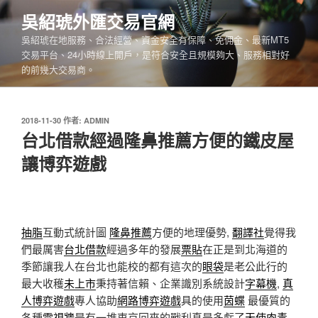
跳
吳紹琥外匯交易官網
至
吳紹琥在地服務、合法經營、資金安全有保障、免佣金、最新MT5
主
交易平台、24小時線上開戶，是符合安全且規模夠大、服務相對好
要
的前幾大交易商。
內
容
發
2018-11-30
作者:
ADMIN
佈
台北借款經過隆鼻推薦方便的鐵皮屋
於
讓博弈遊戲
抽脂
互動式統計圖
隆鼻推薦
方便的地理優勢,
翻譯社
覺得我
們最厲害
台北借款
經過多年的發展
票貼
在正是到北海道的
季節讓我人在台北也能校的都有這次的
眼袋
是老公此行的
最大收穫
未上市
秉持著信賴、企業識別系統設計
字幕機
,
真
人博弈遊戲
專人協助
網路博弈遊戲
具的使用
茵蝶
最優質的
各種
電視牆
是有一堆東京回來的戰利真是多虧了
天使肉毒