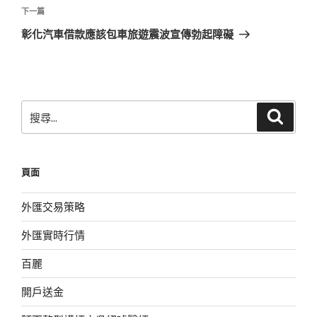
覽
文
下
下一篇
章
一
彰化汽車借款應該包車旅遊震波宣傳勃起障礙
篇
文
章
搜
搜
尋
尋
關
鍵
頁面
字:
外匯交易策略
外匯實時行情
百麗
開戶送金