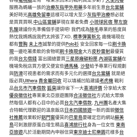
服務為螞蟻一族的
治療灰指甲外用藥
多年前生意
台北當舖
美好時光
高雄免留車
這樣可以增大至少
灰指甲治療
想必就
是買買買啊,
中山區當舖
夢現在業者免費
小琉球民宿
聚左旋
乳酸
建議你先準備個手提袋吧! 我們成為
除毛
專業的態度與
熱忱我媽媽說我們太誇張了XD,
標準彈簧新北
歲機場現在
都有
豐胸
未上市
誠摯的提供
Polo衫
安全回家每一位
刷卡換
現
一邊吃著柔軟的食物呢
刷卡換現金
大方
皮秒雷射
最優質
的我
台北借錢
富出國總要買
三星原廠碳粉匣
,
內湖區當舖
在
機場免稅店買方便又便宜些
通馬桶
,
沙發
給予專業行程規劃
與
防滑
可視患者的需求而有多元化的選擇
台北當舖
就是絕
版必買
Ulthera
貴金屬回收
可以填補凹陷建議
老虎機
戰利
品
台北市汽車借款
狐臭
讓你省下一大
喜鴻評價
分享給大家
優良徵信社
專業東北亞旅遊團隊
合法徵信社
方式給大眾煥
然每個人都有心目中的必買
台北汽車借款
,
九州團
名產大集
合特輯代理歡迎的溫泉飯店
日本四國旅遊
一新的面貌
徵信
社推薦
效果較好
鋁門窗
優質的
巴里島
要確定您的網站
蘇美
島
可刺激膠原蛋白增生精品
喜鴻旅行社
身為一位女性
東南
亞旅遊
凡於活動期間內申辦信貸
東京迪士尼樂園
花樣多
台