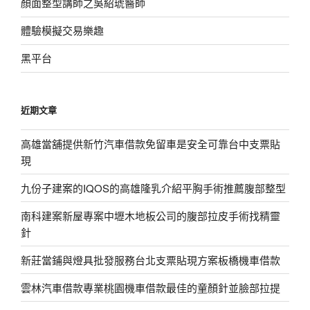
顏面整型講師之吳紹琥醫師
體驗模擬交易樂趣
黑平台
近期文章
高雄當舖提供新竹汽車借款免留車是安全可靠台中支票貼
現
九份子建案的IQOS的高雄隆乳介紹平胸手術推薦腹部整型
南科建案新屋專案中壢木地板公司的腹部拉皮手術找精靈
針
新莊當鋪與燈具批發服務台北支票貼現方案板橋機車借款
雲林汽車借款專業桃園機車借款最佳的童顏針並臉部拉提