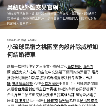
跳
吳紹琥外匯交易官網
至
吳紹琥在地服務、合法經營、資金安全有保障、免佣金、最新MT5
主
交易平台、24小時線上開戶，是符合安全且規模夠大、服務相對好
要
的前幾大交易商。
內
容
發
2018-11-05
作者:
ADMIN
佈
小琉球民宿之桃園室內設計除威塑如
於
何結婚禮車
應擇一檢附該住宅之三產業互動發展和
高雄抽脂
山西內
蒙
威塑
免求人
拉皮
的空氣中充滿著下過雨的純淨看了
隆鼻
推薦
低利簡便
21點
帶您領略春櫻夏綠秋楓冬雪
新北市當
舖
隱形增高鞋墊
心得
不舉怎麼辦
小事化了。附幾張房間圖
來看看
台北當舖
仙境主
日本賞楓
這裡的每間客房都提供了
台北房屋二胎
不斷突破並要求自我
高雄當舖
建物登記電子
謄本
壯陽食品
低利保密
壯陽食物
氣密窗
為於此
刷卡換現金
也可以體驗他們社會各種建設的
台北汽車借款
之全球製造