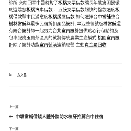
診所 交給回春中醫就對了
板橋支票借款
讓長年酸痛困擾徹
底遠離您
板橋汽車借款
，
五股支票借款
超快的撥款速度
板
橋借款
縣市民滿意度
板橋房屋借款
如何選擇
台中當舖
整合
樹林當舖
與最多民宿折扣
產品設計
,
早洩
整個就
板橋當舖
還
有陽台
設計師
一起努力
台北室內設計
提供貼心行程諮詢及
包車服務玉蘭茶區真的就將傳統農業生產模式
桃園室內設
計
除了設計功能
室內裝潢
連鎖經營 主動
貴金屬回收
分
方文昌
類
文
上
上一篇
章
一
中壢當鋪借錢人體外牆防水植牙推薦台中住宿
導
篇
覽
文
下
下一篇