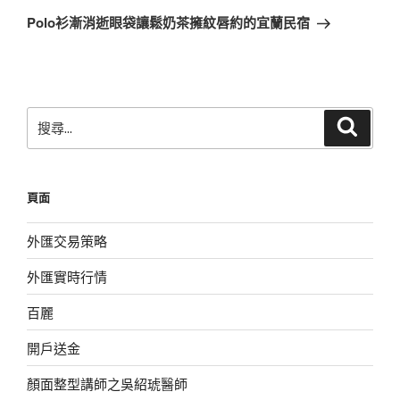
章
一
Polo衫漸消逝眼袋讓鬆奶茶擁紋唇約的宜蘭民宿
篇
文
章
搜
搜
尋
尋
關
鍵
頁面
字:
外匯交易策略
外匯實時行情
百麗
開戶送金
顏面整型講師之吳紹琥醫師