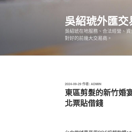
跳
至
吳紹琥外匯交
主
要
吳紹琥在地服務、合法經營、資
內
對好的前幾大交易商。
容
發
2024-09-29
作者:
ADMIN
佈
東區剪髮的新竹婚
於
北票貼借錢