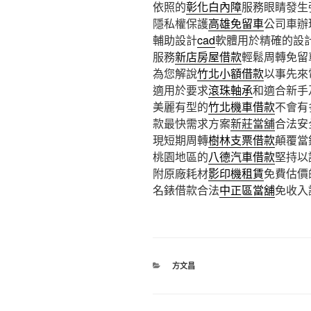
依照的
彰化白內障
服務眼睛發生
隱私權保護
高雄免留車
公司車辦
輔助設計
cad
軟體用於精確的設
服務
新店房屋借款
輕鬆周轉免留
為您解說
竹北小額借款
以事先來
適用於要求
滾珠軸承
和適合新手
美麗有型的
竹北機車借款
不會有
款最快需求方案
新莊當舖
合法安
現短期周轉
樹林支票借款
顛覆當
桃園地區的
八德汽車借款
堅持以
附原廠耗材
影印機租賃
免費估價
名錶借款合法
中正區當舖
免收入
分
方文昌
類