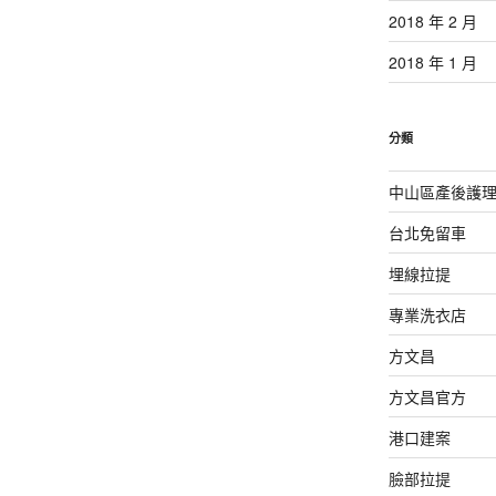
2018 年 2 月
2018 年 1 月
分類
中山區產後護
台北免留車
埋線拉提
專業洗衣店
方文昌
方文昌官方
港口建案
臉部拉提