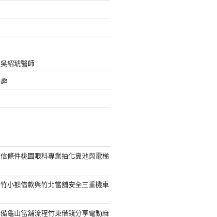
之吳紹琥醫師
樂趣
授信條件桃園眼科專業抽化糞池與電梯
新竹小額借款與竹北當舖安全三重機車
準備龜山當舖流程竹東借錢分享電動麻