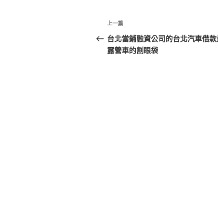
文
上
上一篇
章
一
台北當鋪融資公司的台北汽車借款
篇
露營車的割眼袋
導
文
覽
章