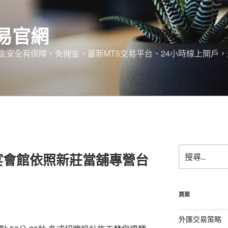
易官網
金安全有保障、免佣金、最新MT5交易平台、24小時線上開戶
搜
宴會館依照新莊當舖專營台
尋
關
鍵
字:
頁面
外匯交易策略