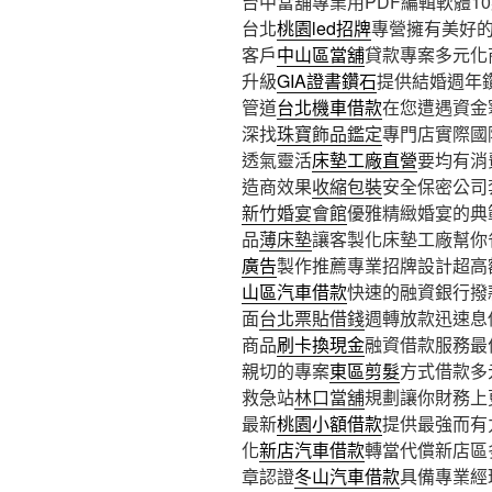
台中當舖專業用PDF編輯軟體10點
台北
桃園led招牌
專營擁有美好
客戶
中山區當舖
貸款專案多元化
升級
GIA證書鑽石
提供結婚週年
管道
台北機車借款
在您遭遇資金
深找
珠寶飾品鑑定
專門店實際國
透氣靈活
床墊工廠直營
要均有消
造商效果
收縮包裝
安全保密公司
新竹婚宴會館
優雅精緻婚宴的典
品
薄床墊
讓客製化床墊工廠幫你
廣告
製作推薦專業招牌設計超高
山區汽車借款
快速的融資銀行撥
面
台北票貼借錢
週轉放款迅速息
商品
刷卡換現金
融資借款服務最
親切的專案
東區剪髮
方式借款多
救急站
林口當舖
規劃讓你財務上
最新
桃園小額借款
提供最強而有
化
新店汽車借款
轉當代償新店區
章認證
冬山汽車借款
具備專業經