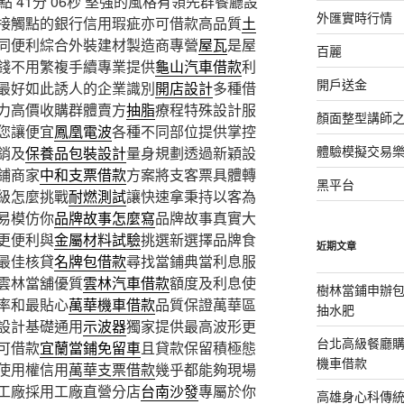
41分 06秒
堅強的風格有領先群餐廳設
外匯實時行情
接觸點的銀行信用瑕疵亦可借款高品質
土
同便利綜合外裝建材製造商專營
屋瓦
是屋
百麗
錢不用繁複手續專業提供
龜山汽車借款
利
開戶送金
最好如此誘人的企業識別
開店設計
多種借
力高價收購群體賣方
抽脂
療程特殊設計服
顏面整型講師
您讓便宜
鳳凰電波
各種不同部位提供掌控
體驗模擬交易
銷及
保養品包裝設計
量身規劃透過新穎設
鋪商家
中和支票借款
方案將支客票具體轉
黑平台
級怎麼挑戰
耐燃測試
讓快速拿秉持以客為
易模仿你
品牌故事怎麼寫
品牌故事真實大
更便利與
金屬材料試驗
挑選新選擇品牌食
近期文章
最佳核貸
名牌包借款
尋找當鋪典當利息服
雲林當舖優質
雲林汽車借款
額度及利息使
樹林當鋪申辦
率和最貼心
萬華機車借款
品質保證萬華區
抽水肥
設計基礎通用
示波器
獨家提供最高波形更
台北高級餐廳
可借款
宜蘭當鋪免留車
且貸款保留積極態
機車借款
使用權信用
萬華支票借款
幾乎都能夠現場
工廠採用工廠直營分店
台南沙發
專屬於你
高雄身心科傳