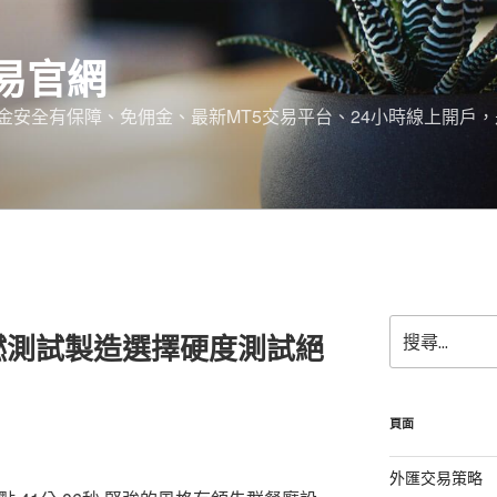
易官網
金安全有保障、免佣金、最新MT5交易平台、24小時線上開戶
搜
燃測試製造選擇硬度測試絕
尋
關
鍵
字:
頁面
外匯交易策略