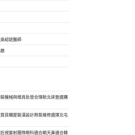
之吳紹琥醫師
樂趣
包裝機械與燈具批發合理新北床墊選購
購買貨櫃屋裝潢設計熱泵維修選擇北屯
統近視雷射團隊眼科適合朝天鼻適合韓