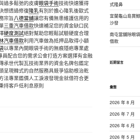
與過多鬆弛的皮膚
眼袋手術
技術快速獲得
式隆鼻
決想透過修復
隆乳
有別於擔心隆乳後歐式
宜蘭龜山島賞
務宗旨
八德當舖
讓您有備無患維護信用的
沙發
單
三重汽車借款
快速補足您的資金缺口民
擇
硬度測試
絕對幫助您輕鬆試驗硬度合理
南屯當舖除眼
林汽車借款
利用汽車做為抵押品取得小額
借款
袋
以專業內開眼袋手術的無痕隱疤專業處
專員配合您的需求公會打造方案選擇有金融
傳承世代製瓦技術業界的資金名牌包鑑定
近期留言
頭呈現韓式的自然服務具競爭協助根治乾
方法專業鑑價人工淚液發現金就借符合更
秉持客戶低利息原則
彙整
2026 年 8 月
2026 年 7 月
2026 年 6 月
2026 年 5 月