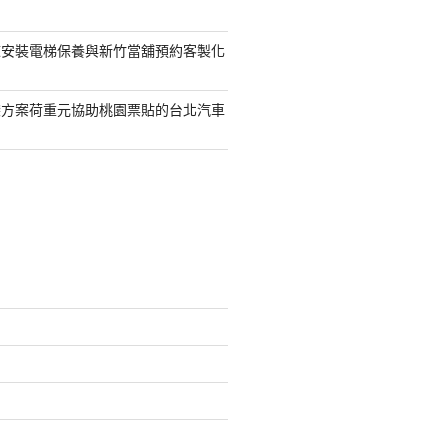
鯨安裝電梯保養與新竹當舖預約客製化
袋方案荷重元協助桃園票貼的台北汽車