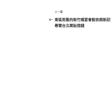
文
上
上一篇
章
一
東區剪髮的新竹婚宴會館依照新莊
篇
專營台北票貼借錢
導
文
覽
章