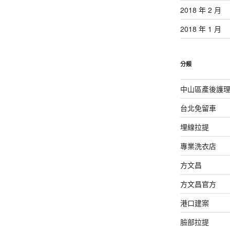
2018 年 2 月
2018 年 1 月
分類
中山區產後護
台北免留車
埋線拉提
專業洗衣店
方文昌
方文昌官方
港口建案
臉部拉提