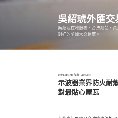
跳
至
吳紹琥外匯交
主
要
吳紹琥在地服務、合法經營、資
內
對好的前幾大交易商。
容
發
2024-09-30
作者:
ADMIN
佈
示波器業界防火耐
於
對最貼心屋瓦